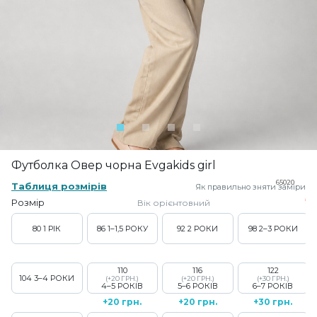
Футболка Овер чорна Evgakids girl
65020
Таблиця розмірів
Як правильно зняти заміри
Розмір
Вік орієнтовний
80
1 РІК
86
1–1,5 РОКУ
92
2 РОКИ
98
2–3 РОКИ
110
116
122
104
3–4 РОКИ
(+20 ГРН.)
(+20 ГРН.)
(+30 ГРН.)
4–5 РОКІВ
5–6 РОКІВ
6–7 РОКІВ
+20 грн.
+20 грн.
+30 грн.