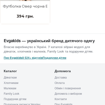
Футболка Овер чорна Evgakids girl
394 грн.
Evgakids — український бренд дитячого одягу
Власне виробництво в Україні. У каталозі зібрані моделі для
дівчаток, хлопчиків і малюків, Family Look та подарунки дітям.
Про Evgakids
8 524+ відгуків
Подарунки дітям
Каталог
Допомога
Дівчаткам
Доставка
Хлопчикам
Оплата
Малюкам
Обмін і повернення
Family Look
Допомога з вибором
Подарунки дітям
Контакти
Подарунок дитині в Україну
Про Evgakids