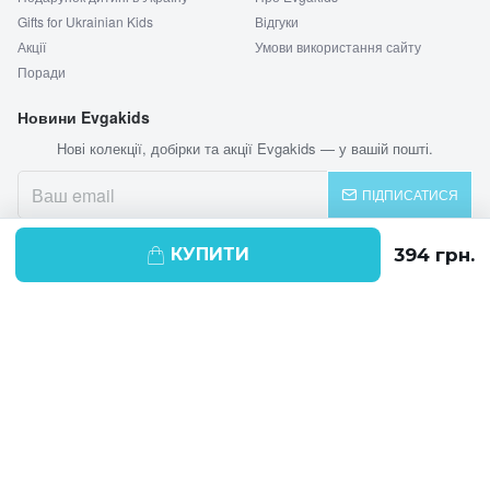
Gifts for Ukrainian Kids
Відгуки
Акції
Умови використання сайту
Поради
Новини Evgakids
Нові колекції, добірки та акції Evgakids — у вашій пошті.
ПІДПИСАТИСЯ
КУПИТИ
© 2026 EVGAKIDS
Ми використовуємо cookie-файли для
поліпшення своїх послуг і отримання
статистики. Продовжуючи навігацію по
веб-сайту, ви погоджуєтеся на
використання cookie-файлів.