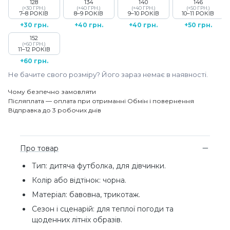
128
134
140
146
(+30 ГРН.)
(+40 ГРН.)
(+40 ГРН.)
(+50 ГРН.)
7–8 РОКІВ
8–9 РОКІВ
9–10 РОКІВ
10–11 РОКІВ
+30 грн.
+40 грн.
+40 грн.
+50 грн.
152
(+60 ГРН.)
11–12 РОКІВ
+60 грн.
Не бачите свого розміру? Його зараз немає в наявності.
Чому безпечно замовляти
Післяплата — оплата при отриманні
Обмін і повернення
Відправка до 3 робочих днів
Про товар
Тип: дитяча футболка, для дівчинки.
Колір або відтінок: чорна.
Матеріал: бавовна, трикотаж.
Сезон і сценарій: для теплої погоди та
щоденних літніх образів.