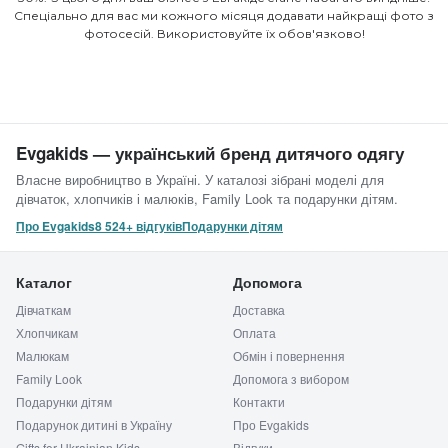
Спеціально для вас ми кожного місяця додавати найкращі фото з
фотосесій. Використовуйте їх обов'язково!
Evgakids — український бренд дитячого одягу
Власне виробництво в Україні. У каталозі зібрані моделі для
дівчаток, хлопчиків і малюків, Family Look та подарунки дітям.
Про Evgakids
8 524+ відгуків
Подарунки дітям
Каталог
Допомога
Дівчаткам
Доставка
Хлопчикам
Оплата
Малюкам
Обмін і повернення
Family Look
Допомога з вибором
Подарунки дітям
Контакти
Подарунок дитині в Україну
Про Evgakids
Gifts for Ukrainian Kids
Відгуки