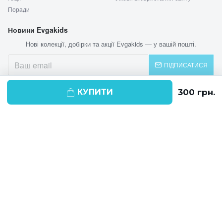
Поради
Новини Evgakids
Нові колекції, добірки та акції Evgakids — у вашій пошті.
ПІДПИСАТИСЯ
КУПИТИ
© 2026 EVGAKIDS
Ми використовуємо cookie-файли для
поліпшення своїх послуг і отримання
статистики. Продовжуючи навігацію по
веб-сайту, ви погоджуєтеся на
використання cookie-файлів.