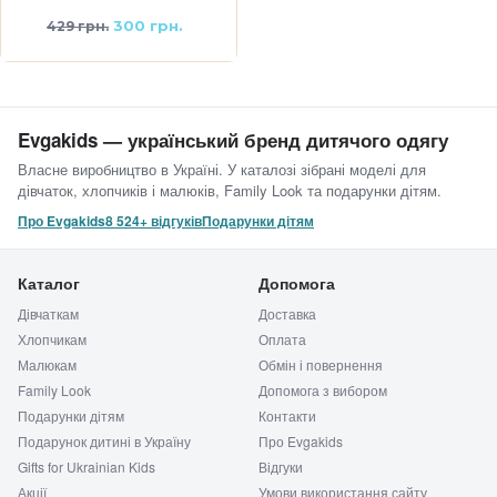
300 грн.
429 грн.
Evgakids — український бренд дитячого одягу
Власне виробництво в Україні. У каталозі зібрані моделі для
дівчаток, хлопчиків і малюків, Family Look та подарунки дітям.
Про Evgakids
8 524+ відгуків
Подарунки дітям
Каталог
Допомога
Дівчаткам
Доставка
Хлопчикам
Оплата
Малюкам
Обмін і повернення
Family Look
Допомога з вибором
Подарунки дітям
Контакти
Подарунок дитині в Україну
Про Evgakids
Gifts for Ukrainian Kids
Відгуки
Акції
Умови використання сайту