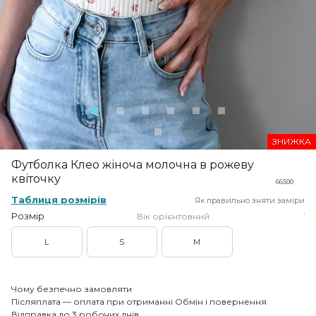
ЗНИЖКА
Футболка Клео жіноча молочна в рожеву
квіточку
66500
Таблиця розмірів
Як правильно зняти заміри
Розмір
Вік орієнтовний
L
S
M
Чому безпечно замовляти
Післяплата — оплата при отриманні
Обмін і повернення
Відправка до 3 робочих днів