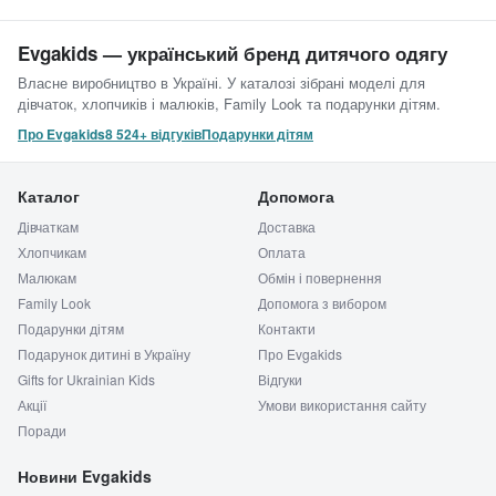
Evgakids — український бренд дитячого одягу
Власне виробництво в Україні. У каталозі зібрані моделі для
дівчаток, хлопчиків і малюків, Family Look та подарунки дітям.
Про Evgakids
8 524+ відгуків
Подарунки дітям
Каталог
Допомога
Дівчаткам
Доставка
Хлопчикам
Оплата
Малюкам
Обмін і повернення
Family Look
Допомога з вибором
Подарунки дітям
Контакти
Подарунок дитині в Україну
Про Evgakids
Gifts for Ukrainian Kids
Відгуки
Акції
Умови використання сайту
Поради
Новини Evgakids