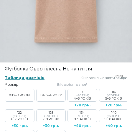
Футболка Овер тілесна Нє ну ти гля
67328
Таблиця розмірів
Як правильно зняти заміри
Розмір
Вік орієнтовний
110
116
98
2–3 РОКИ
104
3–4 РОКИ
(+20 ГРН.)
(+20 ГРН.)
4–5 РОКІВ
5–6 РОКІВ
+20 грн.
+20 грн.
122
128
134
140
(+30 ГРН.)
(+30 ГРН.)
(+40 ГРН.)
(+40 ГРН.)
6–7 РОКІВ
7–8 РОКІВ
8–9 РОКІВ
9–10 РОКІВ
+30 грн.
+30 грн.
+40 грн.
+40 грн.