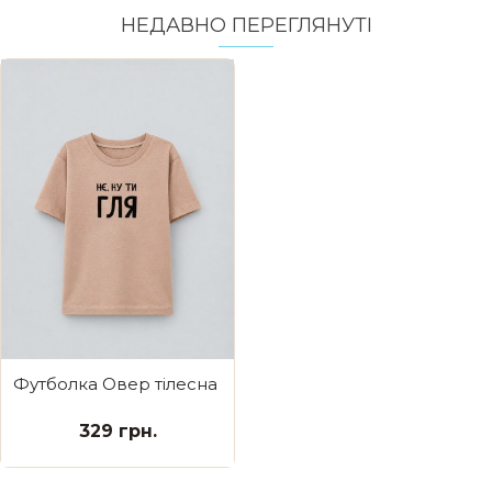
НЕДАВНО ПЕРЕГЛЯНУТI
Футболка Овер тілесна Нє ну ти гля
329 грн.