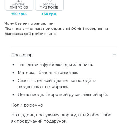
146
152
(+50 ГРН.)
(+60 ГРН.)
10–11 РОКІВ
11–12 РОКІВ
+50 грн.
+60 грн.
Чому безпечно замовляти
Післяплата — оплата при отриманні
Обмін і повернення
Відправка до 3 робочих днів
Про товар
Тип: дитяча футболка, для хлопчика.
Матеріал: бавовна, трикотаж.
Сезон і сценарій: для теплої погоди та
щоденних літніх образів.
Деталі моделі: короткий рукав, вільний крій.
Коли доречно
На щодень, прогулянку, дорогу, літній образ або
як продуманий подарунок.