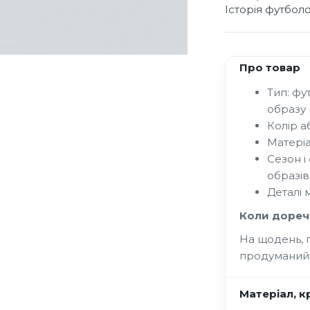
Історія футбол
Про товар
Тип: фу
образу 
Колір аб
Матеріа
Сезон і
образів
Деталі 
Коли дореч
На щодень, п
продуманий
Матеріал, кр