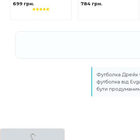
жіноча
жіноча Українські
699 грн.
784 грн.
мотиви червоно-білі
Футболка Дрейк ч
футболка від Evg
бути продуманим