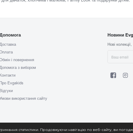
Допомога
Новини Evg
Доставка
Нові колекції,
Оплата
Обмін і повернення
Допомога з вибором
Контакти
Про Evgakids
Відгуки
Умови використання сайту
тримання статистики. Продовжуючи навігацію по веб-сайту, ви погодж