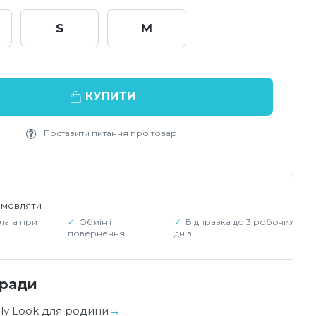
S
M
КУПИТИ
Поставити питання про товар
амовляти
лата при
Обмін і
Відправка до 3 робочих
повернення
днів
оради
ily Look для родини