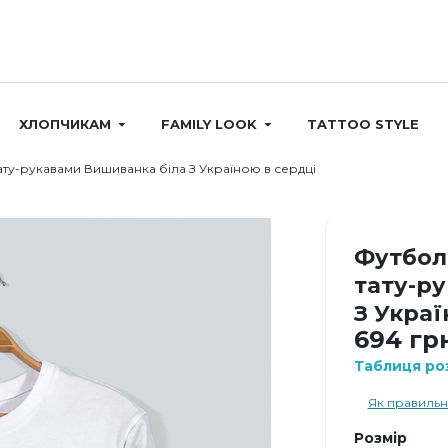
ХЛОПЧИКАМ
FAMILY LOOK
TATTOO STYLE
ату-рукавами Вишиванка біла З Україною в сердці
Футбол
тату-р
З Украї
694 гр
Таблиця роз
Як правильн
Розмір