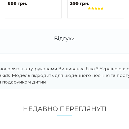
Сакура жіноча
Тризуб
699 грн.
399 грн.
оловіча з тату-рукавами Вишиванка біла З Україною в 
akids. Модель підходить для щоденного носіння та про
 подарунком дитині.
НЕДАВНО ПЕРЕГЛЯНУТI