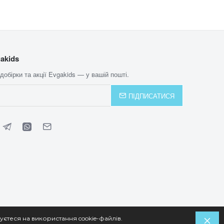
akids
 добірки та акції Evgakids — у вашій пошті.
ПІДПИСАТИСЯ
уєтеся на використання cookie-файлів.