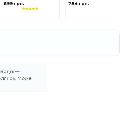
жіноча
жіноча Українські
699 грн.
784 грн.
мотиви червоно-білі
сердці —
гулянок. Може