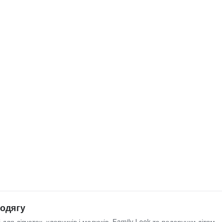
 одягу
 для дівчаток, хлопчиків і малюків, Family Look та подарунки дітям.