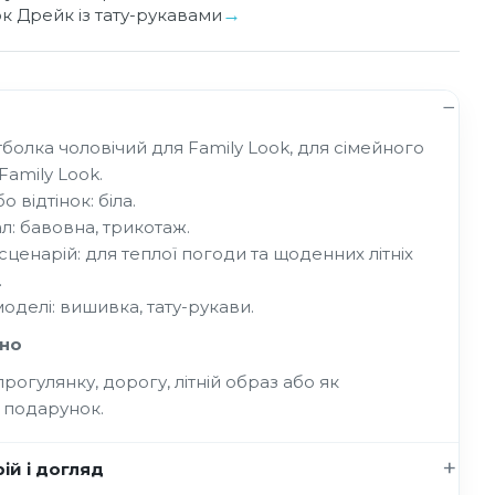
ок Дрейк із тату-рукавами
тболка чоловічий для Family Look, для сімейного
Family Look.
о відтінок: біла.
л: бавовна, трикотаж.
 сценарій: для теплої погоди та щоденних літніх
.
моделі: вишивка, тату-рукави.
но
рогулянку, дорогу, літній образ або як
 подарунок.
ій і догляд