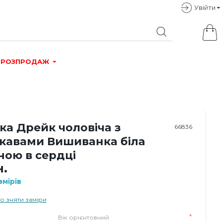
Увiйти
РОЗПРОДАЖ
ка Дрейк чоловіча з
66836
укавами Вишиванка біла
ною в сердці
н.
мірів
о зняти заміри
Вік орієнтовний