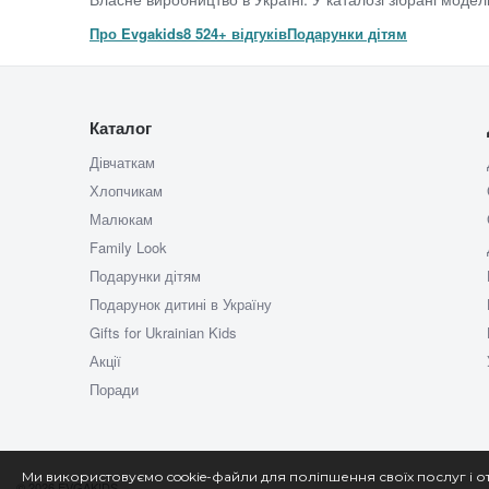
Про Evgakids
8 524+ відгуків
Подарунки дітям
Каталог
Дівчаткам
Хлопчикам
Малюкам
Family Look
Подарунки дітям
Подарунок дитині в Україну
Gifts for Ukrainian Kids
Акції
Поради
Ми використовуємо cookie-файли для поліпшення своїх послуг і о
© 2026 EVGAKIDS