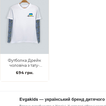
Футболка Дрейк
чоловіча з тату-
рукавами
694 грн.
Вишиванка біла З
Україною в сердці
Evgakids — український бренд дитячого
Власне виробництво в Україні. У каталозі зібрані моделі