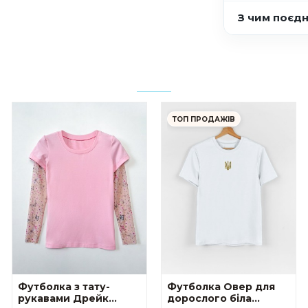
З чим поєд
ТОП ПРОДАЖІВ
Футболка з тату-
Футболка Овер для
рукавами Дрейк
дорослого біла