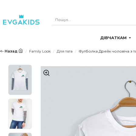
ДІВЧАТКАМ
<- Назад
Family Look
Для тата
Футболка Дрейк чоловіча з т