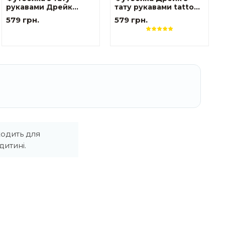
рукавами Дрейк
тату рукавами tattoo
Українські мотиви
style
579 грн.
579 грн.
ходить для
итині.