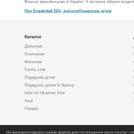
Власне виробництво в Україні. У каталозі зібрані моделі
Про Evgakids
8 524+ відгуків
Подарунки дітям
Каталог
Дівчаткам
Хлопчикам
Малюкам
Family Look
Подарунки дітям
Подарунок дитині в Україну
Gifts for Ukrainian Kids
Акції
Поради
Ми використовуємо cookie-файли для поліпшення своїх послуг і о