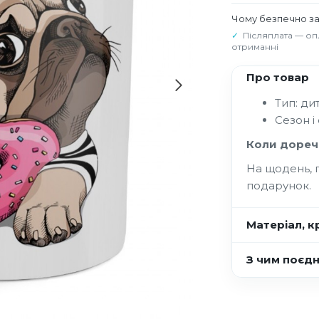
Чому безпечно з
Післяплата — оп
отриманні
Про товар
Тип: ди
Сезон і
Коли дореч
На щодень, 
подарунок.
Матеріал, кр
З чим поєд