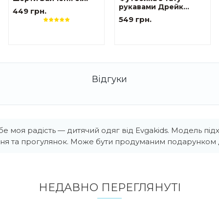
рукавами Дрейк
449 грн.
Ukraine біла Тризуб
549 грн.
 моя радість — дитячий одяг від Evgakids. Модель під
ня та прогулянок. Може бути продуманим подарунком д
НЕДАВНО ПЕРЕГЛЯНУТI