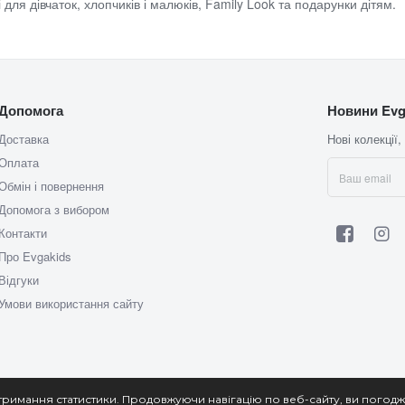
 для дівчаток, хлопчиків і малюків, Family Look та подарунки дітям.
Допомога
Новини Evg
Доставка
Нові колекції,
Оплата
Обмін і повернення
Допомога з вибором
Контакти
Про Evgakids
Відгуки
Умови використання сайту
тримання статистики. Продовжуючи навігацію по веб-сайту, ви погодж