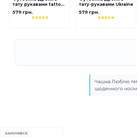
тату рукавами tattoo
тату-рукавами Ukraine
style
579 грн.
579 грн.
Чашка Люблю тебе
щоденного носін
ЗАКІНЧИВСЯ