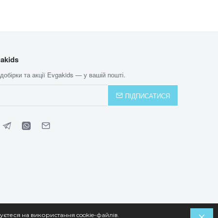
akids
 добірки та акції Evgakids — у вашій пошті.
ПІДПИСАТИСЯ
уєтеся на використання cookie-файлів.