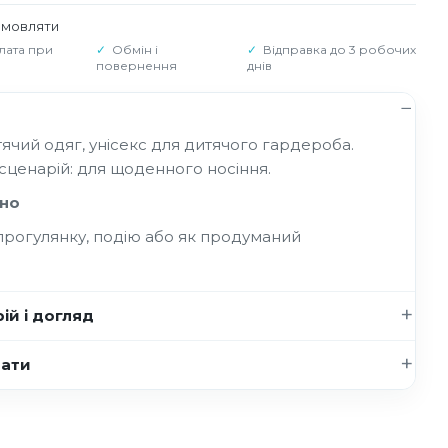
амовляти
лата при
Обмін і
Відправка до 3 робочих
повернення
днів
тячий одяг, унісекс для дитячого гардероба.
 сценарій: для щоденного носіння.
но
прогулянку, подію або як продуманий
ій і догляд
нати