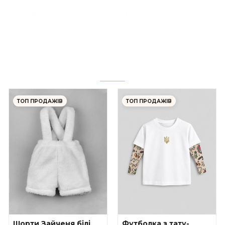
ТОП ПРОДАЖІВ
ТОП ПРОДАЖІВ
Шорти Зайченя білі
Футболка з тату-