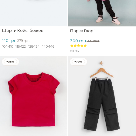
Шорти Кейсі бежеві
Парка Глорі
140 грн.
300 грн.
279 грн.
999 грн.
104-110
116-122
128-134
140-146
80-86
−35%
−70%