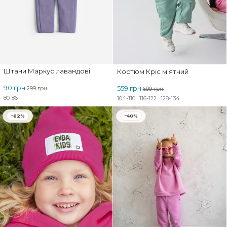
Штани Маркус лавандові
Костюм Кріс м'ятний
90 грн.
559 грн.
299 грн.
699 грн.
80-86
104-110
116-122
128-134
−62%
−40%