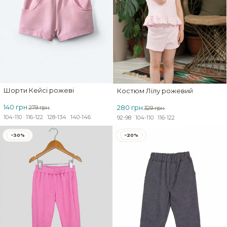
Шорти Кейсі рожеві
Костюм Лілу рожевий
140 грн.
280 грн.
279 грн.
329 грн.
104-110
116-122
128-134
140-146
92-98
104-110
116-122
−30%
−20%