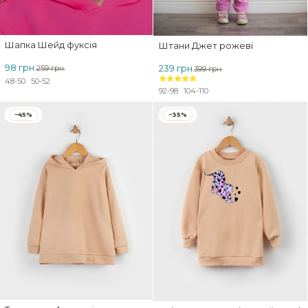
Шапка Шейд фуксія
Штани Джет рожеві
98 грн.
239 грн.
259 грн.
399 грн.
48-50
50-52
92-98
104-110
−45%
−35%