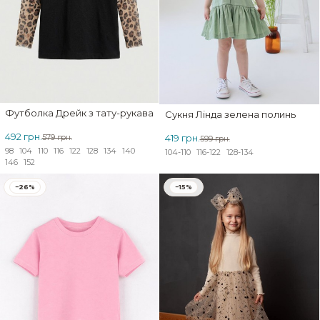
Футболка Дрейк з тату-рукавами Wild
Сукня Лінда зелена полинь
492 грн.
419 грн.
579 грн.
599 грн.
98
104
110
116
122
128
134
140
104-110
116-122
128-134
146
152
−26%
−15%