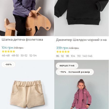
Шапка дитяча фіолетова
Джемпер Шелдон чорний з на
104 грн.
359 грн.
149 грн.
449 грн.
46-48
48-50
50-52
52-54
86
92
98
104
110
140-146
−50%
REFLECTIVE
−70% · Останній розмір