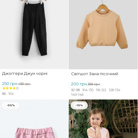
Джоггери Джун чорні
Світшот Зана пісочний
250 грн.
200 грн.
499 грн.
399 грн.
92-98
104-110
116-122
128-134
86
104
140-146
−50%
−15%