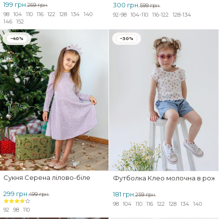
199 грн.
300 грн.
269 грн.
599 грн.
98
104
110
116
122
128
134
140
92-98
104-110
116-122
128-134
146
152
−40%
−30%
Сукня Серена лілово-біле
Футболка Клео молочна в р
299 грн.
181 грн.
499 грн.
259 грн.
98
104
110
116
122
128
134
140
92
98
110