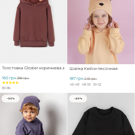
Толстовка Gloster коричнева з начосом
Шапка Кейси песочная
160 грн.
187 грн.
399 грн.
249 грн.
46-48
48-50
50-52
80-86
−30%
−20%