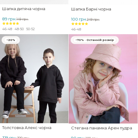
Шапка дитяча чорна
Шапка Барні чорна
89 грн.
100 грн.
149 грн.
249 грн.
46-48
48-50
50-52
46-48
−20%
−70% · Останній розмір
Толстовка Алекс чорна
Стегана панамка Арен пудра
319 грн.
90 грн.