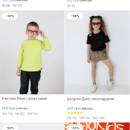
399 грн.
299 грн.
80-86
116-122
50-52
−40%
−38%
Реглан Ріккі салатовий
Шорти Діксі леопардові
149 грн.
247 грн.
249 грн.
399 грн.
104-110
116-122
128-134
116-122
128-134
140-146
−50%
−35%