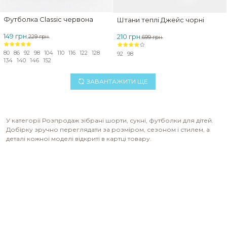
Футболка Classic червона
Штани теплі Джейс чорні
149 грн.
210 грн.
229 грн.
699 грн.
80
86
92
98
104
110
116
122
128
92
98
134
140
146
152
ЗАВАНТАЖИТИ ЩЕ
У категорії Розпродаж зібрані шорти, сукні, футболки для дітей.
Добірку зручно переглядати за розміром, сезоном і стилем, а
деталі кожної моделі відкриті в картці товару.