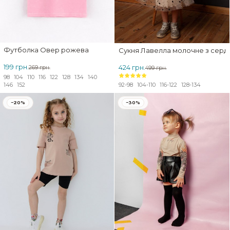
Футболка Овер рожева
Сукня Лавелла молочне з серд
199 грн.
424 грн.
269 грн.
499 грн.
98
104
110
116
122
128
134
140
92-98
104-110
116-122
128-134
146
152
−20%
−30%