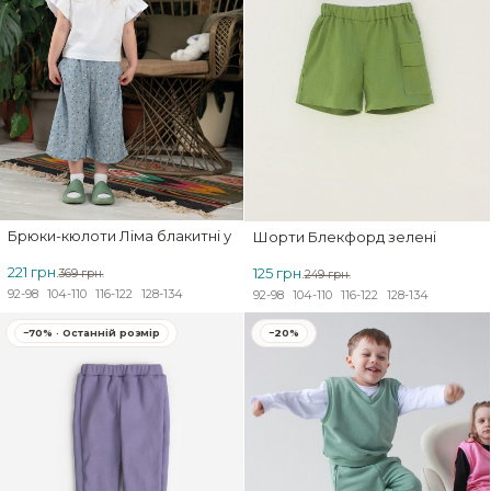
Брюки-кюлоти Ліма блакитні у білу квіточку
Шорти Блекфорд зелені
221 грн.
125 грн.
369 грн.
249 грн.
92-98
104-110
116-122
128-134
92-98
104-110
116-122
128-134
−70% · Останній розмір
−20%