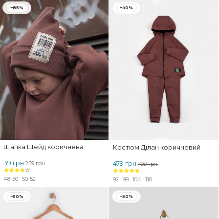
−85%
−40%
Шапка Шейд коричнева
Костюм Ділан коричневий
39 грн.
479 грн.
259 грн.
799 грн.
48-50
50-52
92
98
104
110
−50%
−50%