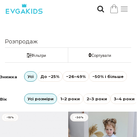
Розпродаж
Усі
До −25%
−26–49%
−50% і більше
Знижка
Усі розміри
1–2 роки
2–3 роки
3–4 роки
Вік
−15%
−30%