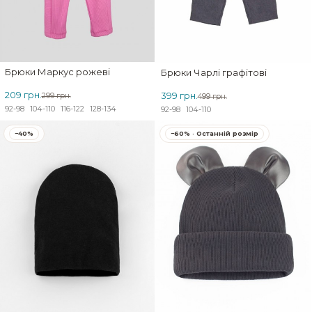
Брюки Маркус рожеві
Брюки Чарлі графітові
209 грн.
399 грн.
299 грн.
499 грн.
92-98
104-110
116-122
128-134
92-98
104-110
−40%
−60% · Останній розмір