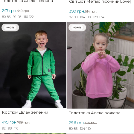
Толстовка Алекс пісочна
Світшот Метью пісочний Lovely 
247 грн.
399 грн.
449 грн.
614 грн.
80-86
92-98
116-122
92-98
104-110
128-134
−40%
−34%
Костюм Ділан зелений
Толстовка Алекс рожева
479 грн.
296 грн.
799 грн.
449 грн.
92
98
110
80-86
104-110