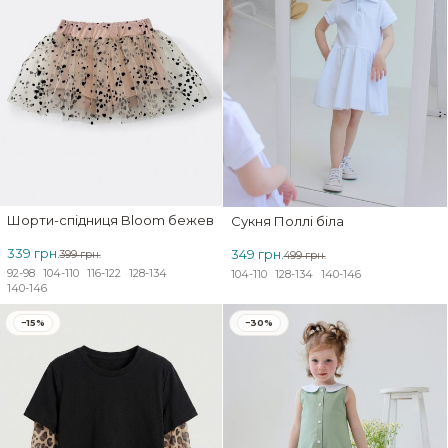
Шорти-спідниця Bloom бежеві
Сукня Поллі біла
339 грн.
349 грн.
399 грн.
499 грн.
92-98
104-110
116-122
128-134
104-110
128-134
140-146
140-146
−15%
−30%