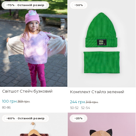
−73% · Останній розмір
−30%
Світшот Стейч бузковий
Комплект Стайлз зелений
100 грн.
244 грн.
369 грн.
349 грн.
80-86
50-52
52-54
−60% · Останній розмір
−25%