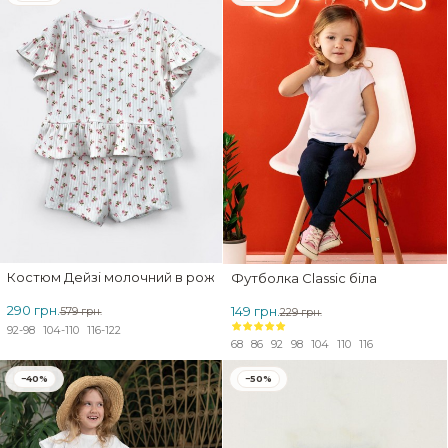
Костюм Дейзі молочний в рожеву квіточку
Футболка Classic біла
290 грн.
149 грн.
579 грн.
229 грн.
92-98
104-110
116-122
68
86
92
98
104
110
116
−40%
−50%