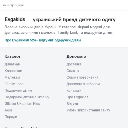
Розпродаж
Evgakids — український бренд дитячого одягу
Власне виробництво в Україні. У каталозі зібрані моделі для
дівчаток, хлопчиків і малюків, Family Look та подарунки дітям.
Про Evgakids
8 524+ відгуків
Подарунки дітям
Каталог
Допомога
Дівчаткам
Доставка
Хлопчикам
Оплата
Малюкам
Обмін і повернення
Family Look
Допомога з вибором
Подарунки дітям
Контакти
Подарунок дитині в Україну
Про Evgakids
Gifts for Ukrainian Kids
Відгуки
Акції
Умови використання сайту
Поради