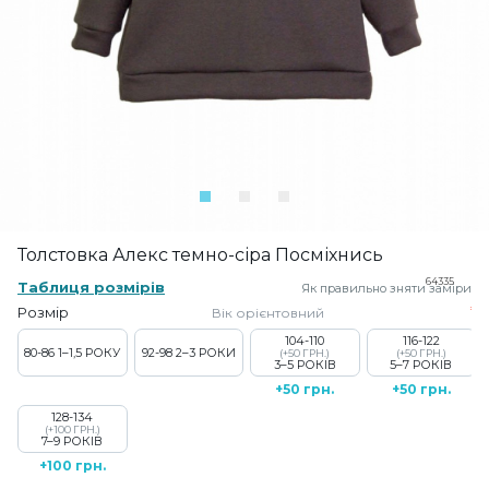
Толстовка Алекс темно-сіра Посміхнись
64335
Таблиця розмірів
Як правильно зняти заміри
Розмір
Вік орієнтовний
104-110
116-122
80-86
1–1,5 РОКУ
92-98
2–3 РОКИ
(+50 ГРН.)
(+50 ГРН.)
3–5 РОКІВ
5–7 РОКІВ
+50 грн.
+50 грн.
128-134
(+100 ГРН.)
7–9 РОКІВ
+100 грн.