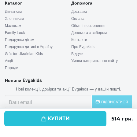
Каталог
Допомога
Дівчаткам
Доставка
Хлопчикам
Оплата
Малюкам
Обмін і повернення
Family Look
Допомога з вибором
Подарунки дітям
Контакти
Подарунок дитині в Україну
Про Evgakids
Gifts for Ukrainian Kids
Відгуки
Акції
Умови використання сайту
Поради
Новини Evgakids
Нові колекції, добірки та акції Evgakids — у вашій пошті.
ПІДПИСАТИСЯ
КУПИТИ