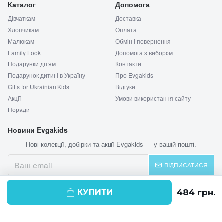
Каталог
Допомога
Дівчаткам
Доставка
Хлопчикам
Оплата
Малюкам
Обмін і повернення
Family Look
Допомога з вибором
Подарунки дітям
Контакти
Подарунок дитині в Україну
Про Evgakids
Gifts for Ukrainian Kids
Відгуки
Акції
Умови використання сайту
Поради
Новини Evgakids
Нові колекції, добірки та акції Evgakids — у вашій пошті.
ПІДПИСАТИСЯ
КУПИТИ