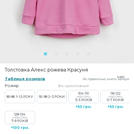
Толстовка Алекс рожева Красуня
64851
Таблиця розмірів
Як правильно зняти заміри
Розмір
Вік орієнтовний
104-110
116-122
80-86
1–1,5 РОКУ
92-98
2–3 РОКИ
(+50 ГРН.)
(+50 ГРН.)
3–5 РОКІВ
5–7 РОКІВ
+50 грн.
+50 грн.
128-134
(+100 ГРН.)
7–9 РОКІВ
+100 грн.