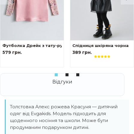
ами tattoo style Тризуб
Футболка Дрейк з тату-рукавами Сакура
Спідниця шкіряна чорна
579 грн.
389 грн.
Толстовка Алекс рожева Красуня — дитячий
одяг від Evgakids. Модель підходить для
щоденного носіння та школи. Може бути
продуманим подарунком дитині.