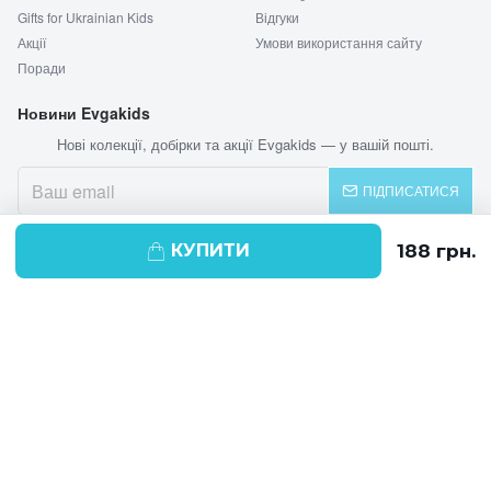
Gifts for Ukrainian Kids
Відгуки
Акції
Умови використання сайту
Поради
Новини Evgakids
Нові колекції, добірки та акції Evgakids — у вашій пошті.
ПІДПИСАТИСЯ
КУПИТИ
© 2026 EVGAKIDS
Ми використовуємо cookie-файли для
поліпшення своїх послуг і отримання
статистики. Продовжуючи навігацію по
веб-сайту, ви погоджуєтеся на
використання cookie-файлів.