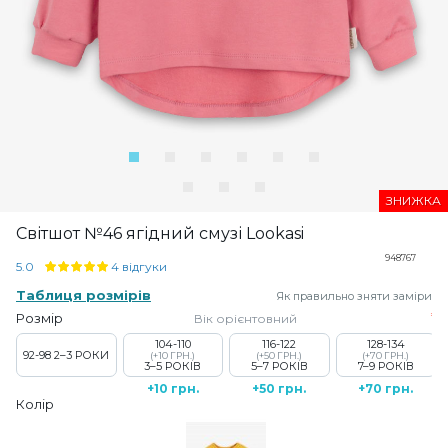
ЗНИЖКА
Світшот №46 ягідний смузі Lookasi
948767
5.0
4 відгуки
Таблиця розмірів
Як правильно зняти заміри
Розмір
Вік орієнтовний
104-110
116-122
128-134
92-98
2–3 РОКИ
(+10 ГРН.)
(+50 ГРН.)
(+70 ГРН.)
3–5 РОКІВ
5–7 РОКІВ
7–9 РОКІВ
+10 грн.
+50 грн.
+70 грн.
Колір