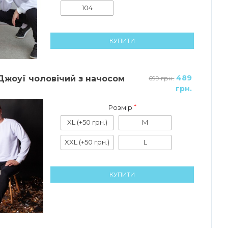
104
КУПИТИ
489
Джоуї чоловічий з начосом
699 грн.
грн.
Розмір
XL
(+50 грн.)
M
XXL
(+50 грн.)
L
КУПИТИ