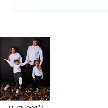
Світшоти Джоуї білі