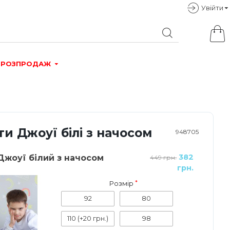
Увiйти
РОЗПРОДАЖ
и Джоуї білі з начосом
948705
382
Джоуї білий з начосом
449 грн.
грн.
Розмір
92
80
110
(+20 грн.)
98