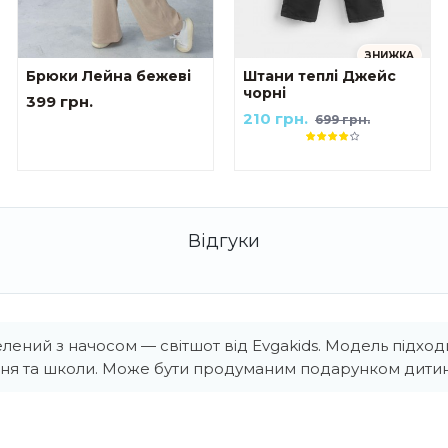
ЗНИЖКА
Брюки Лейна бежеві
Штани теплі Джейс
чорні
399 грн.
210 грн.
699 грн.
лений з начосом — світшот від Evgakids. Модель підход
ня та школи. Може бути продуманим подарунком дитин