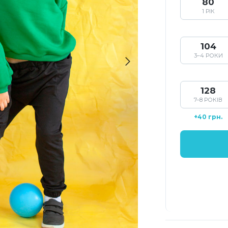
80
1 РІК
104
3–4 РОКИ
128
7–8 РОКІВ
+40 грн.