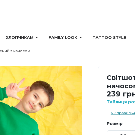
ХЛОПЧИКАМ
FAMILY LOOK
TATTOO STYLE
лений з начосом
Світшо
начосо
239 грн
Таблиця роз
Як правильн
Розмір