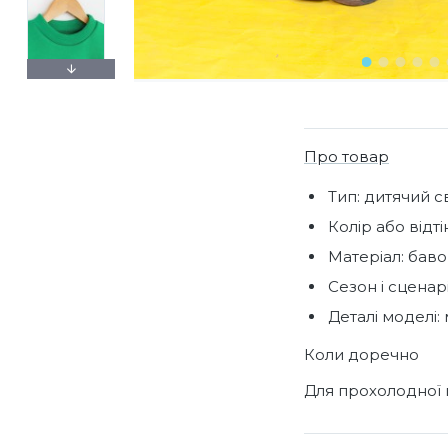
Про товар
Тип: дитячий с
Колір або відті
Матеріал: баво
Сезон і сценар
Деталі моделі: 
Коли доречно
Для прохолодної 