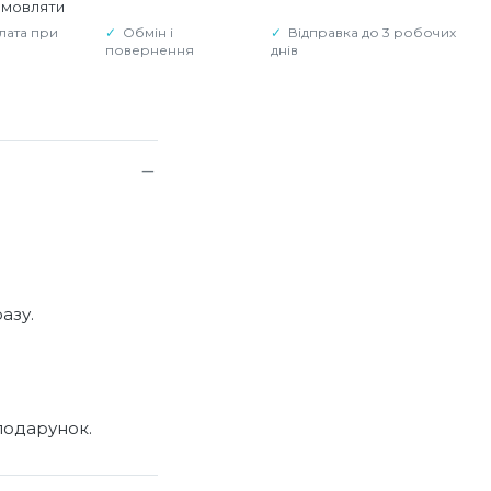
амовляти
лата при
Обмін і
Відправка до 3 робочих
повернення
днів
азу.
подарунок.