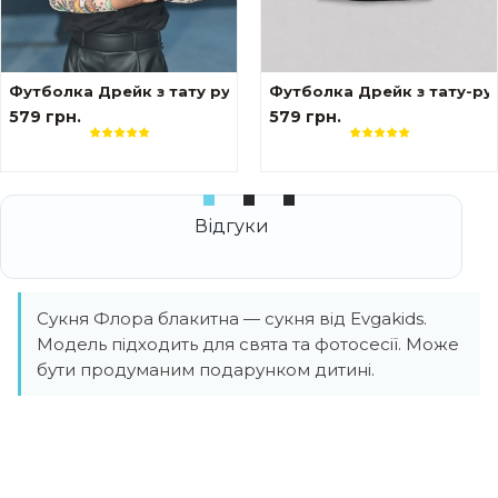
вами Сакура
Футболка Дрейк з тату рукавами tattoo style
Футболка Дрейк з тату-ру
579 грн.
579 грн.
Сукня Флора блакитна — сукня від Evgakids.
Модель підходить для свята та фотосесії. Може
бути продуманим подарунком дитині.