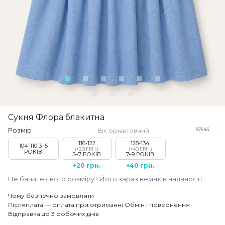
Сукня Флора блакитна
Розмір
Вік орієнтовний
67543
116-122
128-134
104-110
3–5
(+20 ГРН.)
(+40 ГРН.)
РОКІВ
5–7 РОКІВ
7–9 РОКІВ
+20 грн.
+40 грн.
Не бачите свого розміру? Його зараз немає в наявності.
Чому безпечно замовляти
Післяплата — оплата при отриманні
Обмін і повернення
Відправка до 3 робочих днів