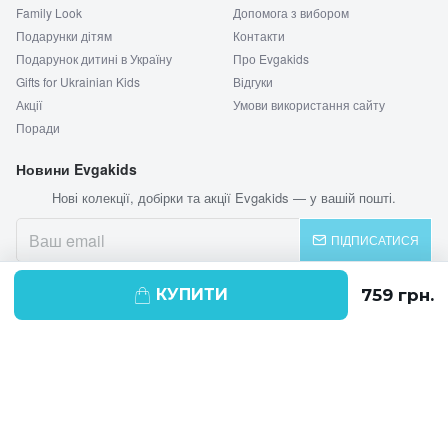
Family Look
Допомога з вибором
Подарунки дітям
Контакти
Подарунок дитині в Україну
Про Evgakids
Gifts for Ukrainian Kids
Відгуки
Акції
Умови використання сайту
Поради
Новини Evgakids
Нові колекції, добірки та акції Evgakids — у вашій пошті.
ПІДПИСАТИСЯ
КУПИТИ
© 2026 EVGAKIDS
Ми використовуємо cookie-файли для
поліпшення своїх послуг і отримання