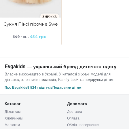
ЗНИЖКА
Сукня Піксі пісочне Sweet angel
454 грн.
649 грн.
Evgakids — український бренд дитячого одягу
Власне виробництво в Україні. У каталозі зібрані моделі для
дівчаток, хлопчиків і малюків, Family Look та подарунки дітям.
Про Evgakids
8 524+ відгуків
Подарунки дітям
Каталог
Допомога
Дівчаткам
Доставка
Хлопчикам
Оплата
Малюкам
Обмін і повернення