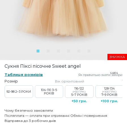
ЗНИЖКА
Сукня Піксі пісочне Sweet angel
64804
Таблиця розмірів
Як правильно зняти заміри
Розмір
Вік орієнтовний
116-122
128-134
104-110
3–5
92-98
2–3 РОКИ
(+50 ГРН.)
(+100 ГРН.)
РОКІВ
5–7 РОКІВ
7–9 РОКІВ
+50 грн.
+100 грн.
Чому безпечно замовляти
Післяплата — оплата при отриманні
Обмін і повернення
Відправка до 3 робочих днів