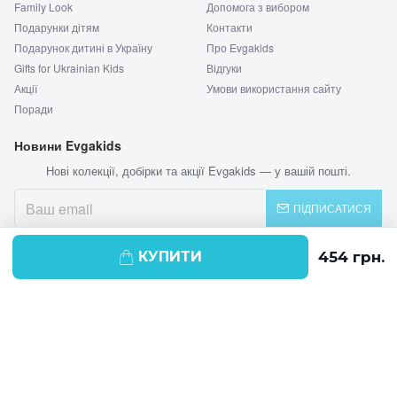
Family Look
Допомога з вибором
Подарунки дітям
Контакти
Подарунок дитині в Україну
Про Evgakids
Gifts for Ukrainian Kids
Відгуки
Акції
Умови використання сайту
Поради
Новини Evgakids
Нові колекції, добірки та акції Evgakids — у вашій пошті.
ПІДПИСАТИСЯ
КУПИТИ
© 2026 EVGAKIDS
Ми використовуємо cookie-файли для
поліпшення своїх послуг і отримання