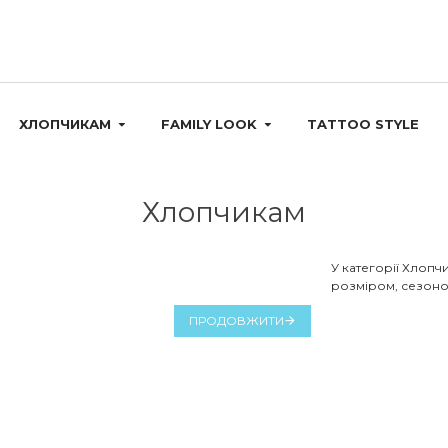
ХЛОПЧИКАМ
FAMILY LOOK
TATTOO STYLE
Хлопчикам
У категорії Хлопч
розміром, сезоном 
ПРОДОВЖИТИ