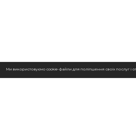
Ми використовуємо cookie-файли для поліпшення своїх послуг і о
Хлопчикам
Evgakids — український бренд дитячого
Власне виробництво в Україні. У каталозі зібрані моделі
Про Evgakids
8 524+ відгуків
Подарунки дітям