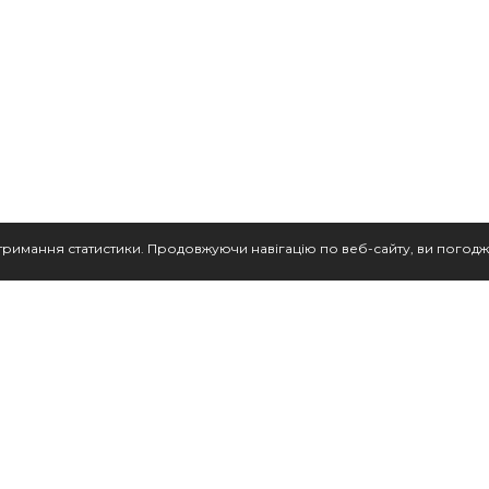
тримання статистики. Продовжуючи навігацію по веб-сайту, ви погодж
 одягу
 для дівчаток, хлопчиків і малюків, Family Look та подарунки дітям.