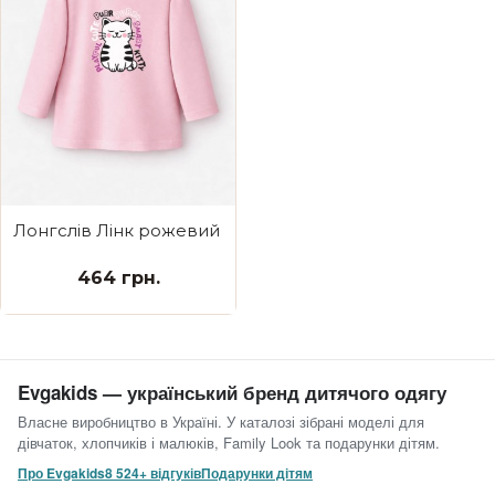
Лонгслів Лінк рожевий Cute Kitty
464 грн.
Evgakids — український бренд дитячого одягу
Власне виробництво в Україні. У каталозі зібрані моделі для
дівчаток, хлопчиків і малюків, Family Look та подарунки дітям.
Про Evgakids
8 524+ відгуків
Подарунки дітям