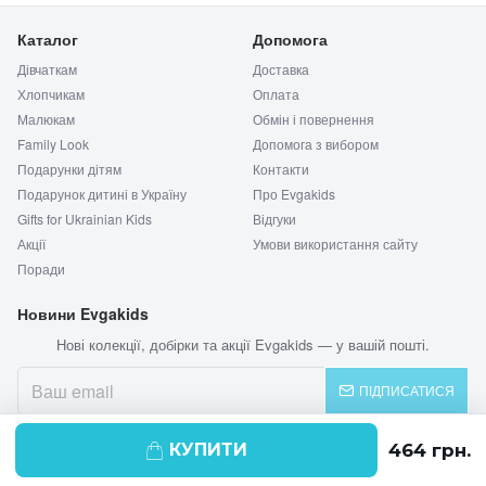
Каталог
Допомога
Дівчаткам
Доставка
Хлопчикам
Оплата
Малюкам
Обмін і повернення
Family Look
Допомога з вибором
Подарунки дітям
Контакти
Подарунок дитині в Україну
Про Evgakids
Gifts for Ukrainian Kids
Відгуки
Акції
Умови використання сайту
Поради
Новини Evgakids
Нові колекції, добірки та акції Evgakids — у вашій пошті.
ПІДПИСАТИСЯ
КУПИТИ