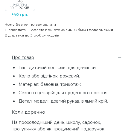
146
(+40 ГРН.)
10–11 РОКІВ
+40 грн.
Чому безпечно замовляти
Післяплата — оплата при отриманні
Обмін і повернення
Відправка до 3 робочих днів
Про товар
Тип: дитячий лонгслів, для дівчинки.
Колір або відтінок: рожевий.
Матеріал: бавовна, трикотаж.
Сезон і сценарій: для щоденного носіння.
Деталі моделі: довгий рукав, вільний крій.
Коли доречно
На прохолодніший день, школу, садочок,
прогулянку або як продуманий подарунок.