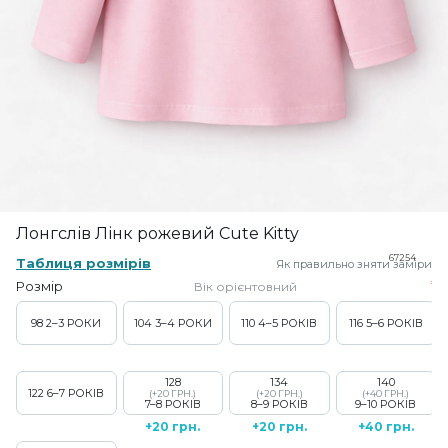
Лонгслів Лінк рожевий Cute Kitty
67254
Таблиця розмірів
Як правильно зняти заміри
Розмір
Вік орієнтовний
98
2–3 РОКИ
104
3–4 РОКИ
110
4–5 РОКІВ
116
5–6 РОКІВ
128
134
140
122
6–7 РОКІВ
(+20 ГРН.)
(+20 ГРН.)
(+40 ГРН.)
7–8 РОКІВ
8–9 РОКІВ
9–10 РОКІВ
+20 грн.
+20 грн.
+40 грн.