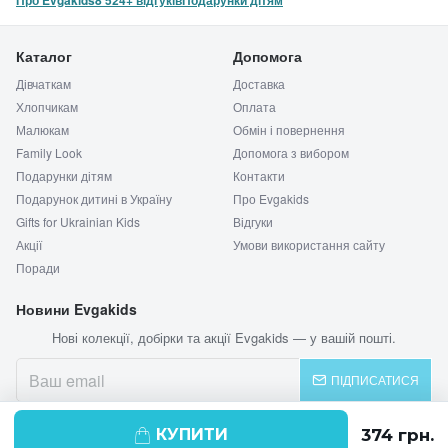
Про Evgakids
8 524+ відгуків
Подарунки дітям
Каталог
Допомога
Дівчаткам
Доставка
Хлопчикам
Оплата
Малюкам
Обмін і повернення
Family Look
Допомога з вибором
Подарунки дітям
Контакти
Подарунок дитині в Україну
Про Evgakids
Gifts for Ukrainian Kids
Відгуки
Акції
Умови використання сайту
Поради
Новини Evgakids
Нові колекції, добірки та акції Evgakids — у вашій пошті.
ПІДПИСАТИСЯ
КУПИТИ