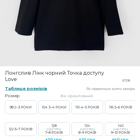
Лонгслив Лінк чорний Точка доступу
Love
67218
Таблиця розмірів
Як правильно зняти заміри
Розмір
Вік орієнтовний
98
2–3 РОКИ
104
3–4 РОКИ
110
4–5 РОКІВ
116
5–6 РОКІВ
128
134
140
122
6–7 РОКІВ
(+20 ГРН.)
(+20 ГРН.)
(+40 ГРН.)
7–8 РОКІВ
8–9 РОКІВ
9–10 РОКІВ
+20 грн.
+20 грн.
+40 грн.