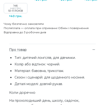
146
(+40 ГРН.)
10–11 РОКІВ
+40 грн.
Чому безпечно замовляти
Післяплата — оплата при отриманні
Обмін і повернення
Відправка до 3 робочих днів
Про товар
Тип: дитячий лонгслів, для дівчинки.
Колір або відтінок: чорний.
Матеріал: бавовна, трикотаж.
Сезон і сценарій: для щоденного носіння.
Деталі моделі: довгий рукав.
Коли доречно
На прохолодніший день, школу, садочок,