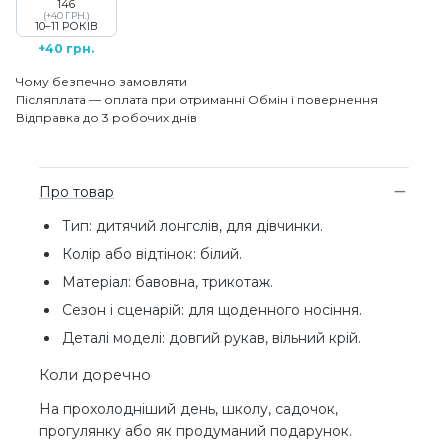
146
(+40 ГРН.)
10–11 РОКІВ
+40 грн.
Чому безпечно замовляти
Післяплата — оплата при отриманні
Обмін і повернення
Відправка до 3 робочих днів
Про товар
Тип: дитячий лонгслів, для дівчинки.
Колір або відтінок: білий.
Матеріал: бавовна, трикотаж.
Сезон і сценарій: для щоденного носіння.
Деталі моделі: довгий рукав, вільний крій.
Коли доречно
На прохолодніший день, школу, садочок,
прогулянку або як продуманий подарунок.