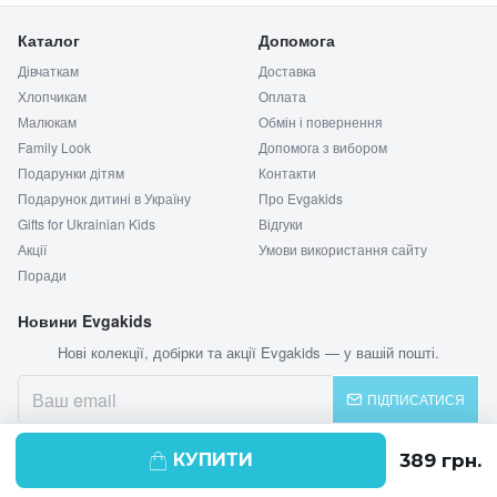
Каталог
Допомога
Дівчаткам
Доставка
Хлопчикам
Оплата
Малюкам
Обмін і повернення
Family Look
Допомога з вибором
Подарунки дітям
Контакти
Подарунок дитині в Україну
Про Evgakids
Gifts for Ukrainian Kids
Відгуки
Акції
Умови використання сайту
Поради
Новини Evgakids
Нові колекції, добірки та акції Evgakids — у вашій пошті.
ПІДПИСАТИСЯ
КУПИТИ