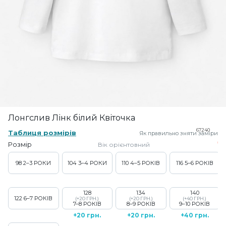
Лонгслив Лінк білий Квіточка
67240
Таблиця розмірів
Як правильно зняти заміри
Розмір
Вік орієнтовний
98
2–3 РОКИ
104
3–4 РОКИ
110
4–5 РОКІВ
116
5–6 РОКІВ
128
134
140
122
6–7 РОКІВ
(+20 ГРН.)
(+20 ГРН.)
(+40 ГРН.)
7–8 РОКІВ
8–9 РОКІВ
9–10 РОКІВ
+20 грн.
+20 грн.
+40 грн.