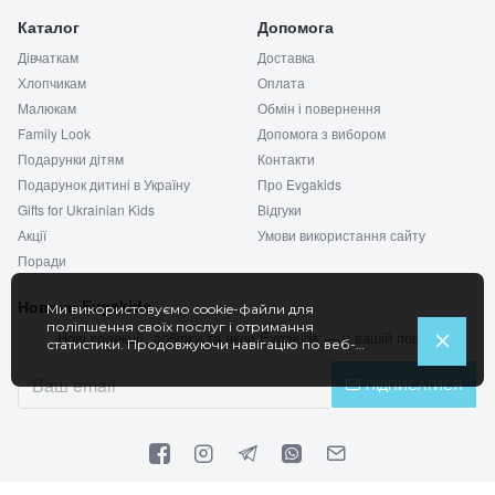
Каталог
Допомога
Дівчаткам
Доставка
Хлопчикам
Оплата
Малюкам
Обмін і повернення
Family Look
Допомога з вибором
Подарунки дітям
Контакти
Подарунок дитині в Україну
Про Evgakids
Gifts for Ukrainian Kids
Відгуки
Акції
Умови використання сайту
Поради
Новини Evgakids
Ми використовуємо cookie-файли для
поліпшення своїх послуг і отримання
Нові колекції, добірки та акції Evgakids — у вашій пошті.
статистики. Продовжуючи навігацію по веб-
сайту, ви погоджуєтеся на використання
cookie-файлів.
ПІДПИСАТИСЯ