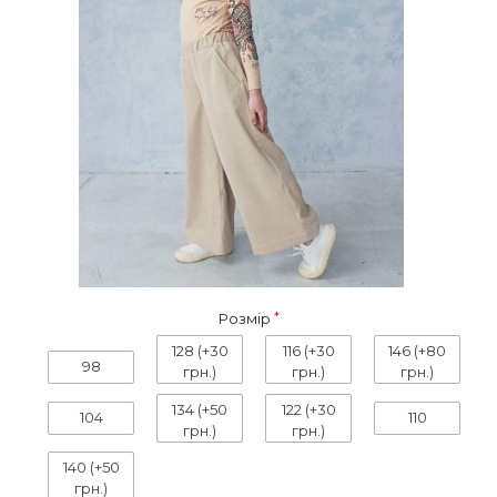
Розмір
128
(+30
116
(+30
146
(+80
98
грн.)
грн.)
грн.)
134
(+50
122
(+30
104
110
грн.)
грн.)
140
(+50
грн.)