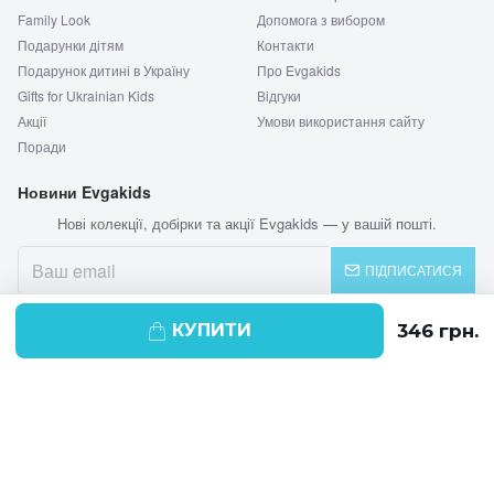
Family Look
Допомога з вибором
Подарунки дітям
Контакти
Подарунок дитині в Україну
Про Evgakids
Gifts for Ukrainian Kids
Відгуки
Акції
Умови використання сайту
Поради
Новини Evgakids
Нові колекції, добірки та акції Evgakids — у вашій пошті.
ПІДПИСАТИСЯ
КУПИТИ
© 2026 EVGAKIDS
Ми використовуємо cookie-файли для
поліпшення своїх послуг і отримання