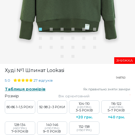
ЗНИЖКА
Худі №1 Шпинат Lookasi
948760
5.0
27 відгуків
Таблиця розмірів
Як правильно зняти заміри
Розмір
Вік орієнтовний
104-110
116-122
80-86
1–1,5 РОКУ
92-98
2–3 РОКИ
(+20 ГРН.)
(+40 ГРН.)
3–5 РОКІВ
5–7 РОКІВ
+20 грн.
+40 грн.
128-134
140-146
152-158
(+60 ГРН.)
(+110 ГРН.)
(+150 ГРН.)
7–9 РОКІВ
9–11 РОКІВ