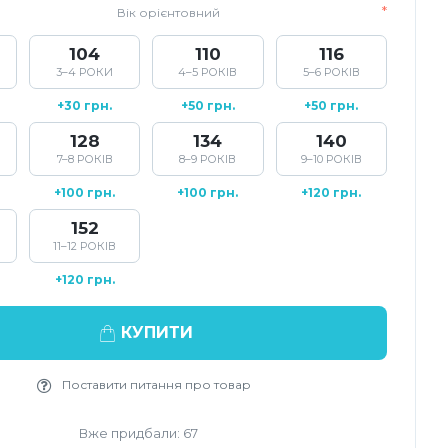
Вік орієнтовний
104
110
116
3–4 РОКИ
4–5 РОКІВ
5–6 РОКІВ
+30 грн.
+50 грн.
+50 грн.
128
134
140
7–8 РОКІВ
8–9 РОКІВ
9–10 РОКІВ
+100 грн.
+100 грн.
+120 грн.
152
11–12 РОКІВ
+120 грн.
КУПИТИ
Поставити питання про товар
Вже придбали: 67