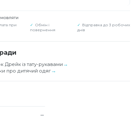
амовляти
лата при
Обмін і
Відправка до 3 робочих
повернення
днів
оради
ок Дрейк із тату-рукавами
уки про дитячий одяг