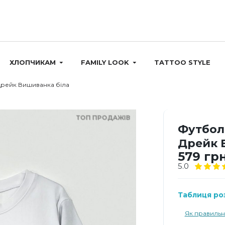
ХЛОПЧИКАМ
FAMILY LOOK
TATTOO STYLE
Дрейк Вишиванка біла
ТОП ПРОДАЖІВ
Футбол
Дрейк 
579 грн
5.0
Таблиця роз
Як правильн