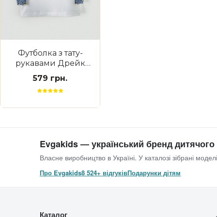
Футболка з тату-
рукавами Дрейк
Вишиванка біла
579 грн.
Evgakids — український бренд дитячого
Власне виробництво в Україні. У каталозі зібрані моделі
Про Evgakids
8 524+ відгуків
Подарунки дітям
Каталог