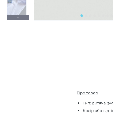
Про товар
Тип: дитяча фу
Колір або відтін