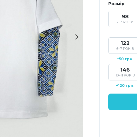
Розмір
98
2–3 РОКИ
122
6–7 РОКІВ
+50 грн.
146
10–11 РОКІВ
+120 грн.