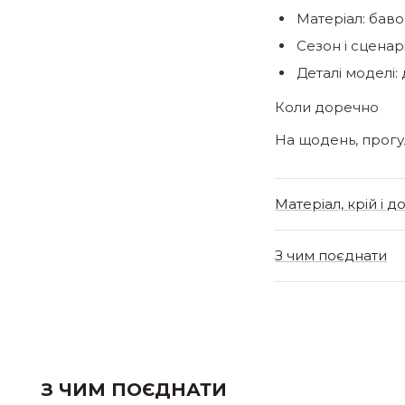
Матеріал: баво
Сезон і сценарі
Деталі моделі:
Коли доречно
На щодень, прогул
Матеріал, крій і д
З чим поєднати
З ЧИМ ПОЄДНАТИ