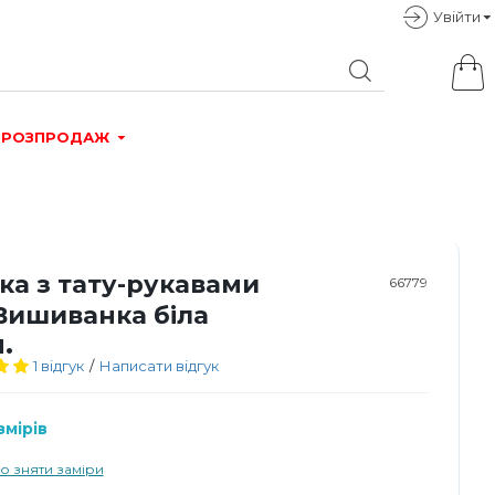
Увiйти
РОЗПРОДАЖ
ка з тату-рукавами
66779
Вишиванка біла
.
1 відгук
/
Написати відгук
мірів
о зняти заміри