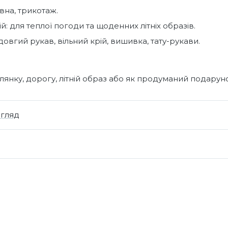
вна, трикотаж.
й: для теплої погоди та щоденних літніх образів.
 довгий рукав, вільний крій, вишивка, тату-рукави.
янку, дорогу, літній образ або як продуманий подарун
огляд