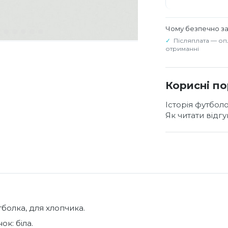
Чому безпечно з
Післяплата — оп
отриманні
Корисні п
Історія футбол
Як читати відг
тболка, для хлопчика.
ок: біла.