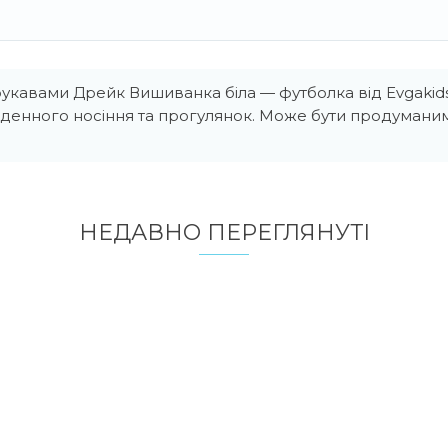
рукавами Дрейк Вишиванка біла — футболка від Evgakid
оденного носіння та прогулянок. Може бути продуман
НЕДАВНО ПЕРЕГЛЯНУТI