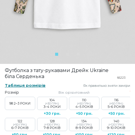
Футболка з тату-рукавами Дрейк Ukraine
біла Серденька
66223
Таблиця розмірів
Як правильно зняти заміри
Розмір
Вік орієнтовний
104
110
116
98
2–3 РОКИ
(+30 ГРН.)
(+50 ГРН.)
(+50 ГРН.)
3–4 РОКИ
4–5 РОКІВ
5–6 РОКІВ
+30 грн.
+50 грн.
+50 грн.
122
128
134
140
(+50 ГРН.)
(+100 ГРН.)
(+100 ГРН.)
(+120 ГРН.)
6–7 РОКІВ
7–8 РОКІВ
8–9 РОКІВ
9–10 РОКІВ
+50 грн.
+100 грн.
+100 грн.
+120 грн.