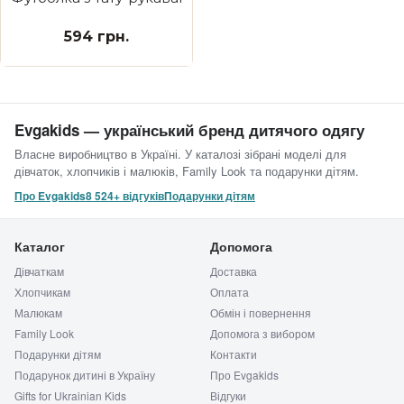
594 грн.
Evgakids — український бренд дитячого одягу
Власне виробництво в Україні. У каталозі зібрані моделі для
дівчаток, хлопчиків і малюків, Family Look та подарунки дітям.
Про Evgakids
8 524+ відгуків
Подарунки дітям
Каталог
Допомога
Дівчаткам
Доставка
Хлопчикам
Оплата
Малюкам
Обмін і повернення
Family Look
Допомога з вибором
Подарунки дітям
Контакти
Подарунок дитині в Україну
Про Evgakids
Gifts for Ukrainian Kids
Відгуки