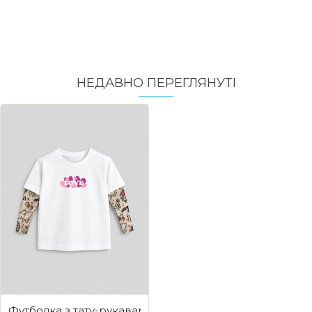
НЕДАВНО ПЕРЕГЛЯНУТI
Футболка з тату-рукавами Дрейк Ukraine біла Серден