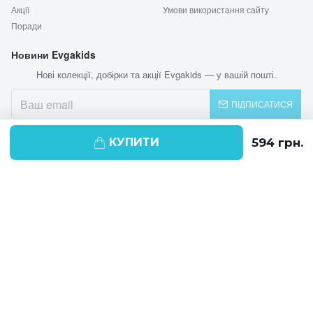
Акції
Умови використання сайту
Поради
Новини Evgakids
Нові колекції, добірки та акції Evgakids — у вашій пошті.
ПІДПИСАТИСЯ
КУПИТИ
© 2026 EVGAKIDS
Ми використовуємо cookie-файли для
поліпшення своїх послуг і отримання
статистики. Продовжуючи навігацію по
веб-сайту, ви погоджуєтеся на
використання cookie-файлів.