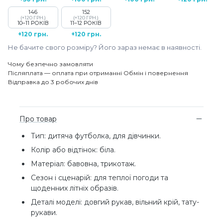
146
152
(+120 ГРН.)
(+120 ГРН.)
10–11 РОКІВ
11–12 РОКІВ
+120 грн.
+120 грн.
Не бачите свого розміру? Його зараз немає в наявності.
Чому безпечно замовляти
Післяплата — оплата при отриманні
Обмін і повернення
Відправка до 3 робочих днів
Про товар
Тип: дитяча футболка, для дівчинки.
Колір або відтінок: біла.
Матеріал: бавовна, трикотаж.
Сезон і сценарій: для теплої погоди та
щоденних літніх образів.
Деталі моделі: довгий рукав, вільний крій, тату-
рукави.