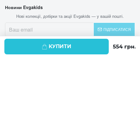
Новини Evgakids
Нові колекції, добірки та акції Evgakids — у вашій пошті.
ПІДПИСАТИСЯ
КУПИТИ
© 2026 EVGAKIDS
Ми використовуємо cookie-файли для
поліпшення своїх послуг і отримання
статистики. Продовжуючи навігацію по
веб-сайту, ви погоджуєтеся на
використання cookie-файлів.