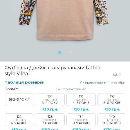
Футболка Дрейк з тату рукавами tattoo
style Vilna
66547
Таблиця розмірів
Як правильно зняти заміри
Розмір
Вік орієнтовний
104
110
116
98
2–3 РОКИ
(+30 ГРН.)
(+50 ГРН.)
(+50 ГРН.)
3–4 РОКИ
4–5 РОКІВ
5–6 РОКІВ
+30 грн.
+50 грн.
+50 грн.
122
128
134
140
(+50 ГРН.)
(+100 ГРН.)
(+100 ГРН.)
(+120 ГРН.)
6–7 РОКІВ
7–8 РОКІВ
8–9 РОКІВ
9–10 РОКІВ
+50 грн.
+100 грн.
+100 грн.
+120 грн.