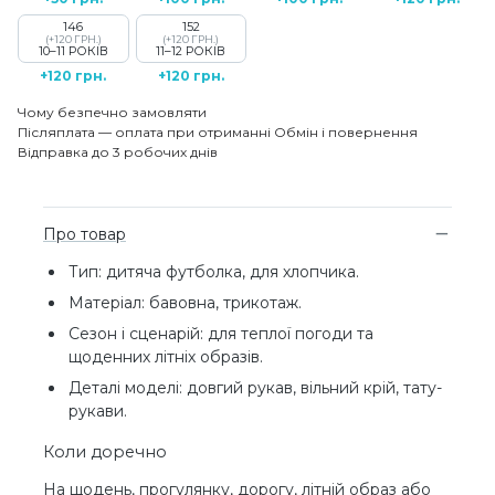
146
152
(+120 ГРН.)
(+120 ГРН.)
10–11 РОКІВ
11–12 РОКІВ
+120 грн.
+120 грн.
Чому безпечно замовляти
Післяплата — оплата при отриманні
Обмін і повернення
Відправка до 3 робочих днів
Про товар
Тип: дитяча футболка, для хлопчика.
Матеріал: бавовна, трикотаж.
Сезон і сценарій: для теплої погоди та
щоденних літніх образів.
Деталі моделі: довгий рукав, вільний крій, тату-
рукави.
Коли доречно
На щодень, прогулянку, дорогу, літній образ або