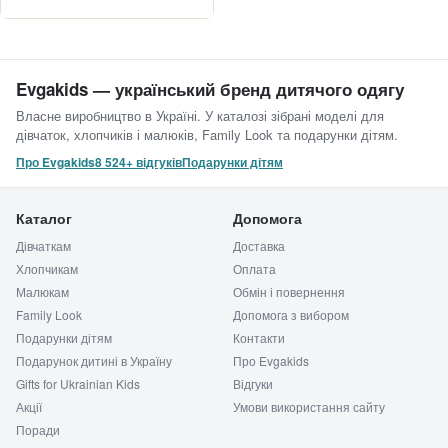
Evgakids — український бренд дитячого одягу
Власне виробництво в Україні. У каталозі зібрані моделі для
дівчаток, хлопчиків і малюків, Family Look та подарунки дітям.
Про Evgakids
8 524+ відгуків
Подарунки дітям
Каталог
Допомога
Дівчаткам
Доставка
Хлопчикам
Оплата
Малюкам
Обмін і повернення
Family Look
Допомога з вибором
Подарунки дітям
Контакти
Подарунок дитині в Україну
Про Evgakids
Gifts for Ukrainian Kids
Відгуки
Акції
Умови використання сайту
Поради