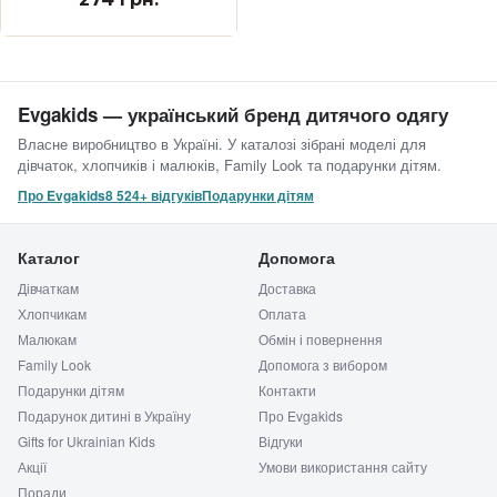
Evgakids — український бренд дитячого одягу
Власне виробництво в Україні. У каталозі зібрані моделі для
дівчаток, хлопчиків і малюків, Family Look та подарунки дітям.
Про Evgakids
8 524+ відгуків
Подарунки дітям
Каталог
Допомога
Дівчаткам
Доставка
Хлопчикам
Оплата
Малюкам
Обмін і повернення
Family Look
Допомога з вибором
Подарунки дітям
Контакти
Подарунок дитині в Україну
Про Evgakids
Gifts for Ukrainian Kids
Відгуки
Акції
Умови використання сайту
Поради