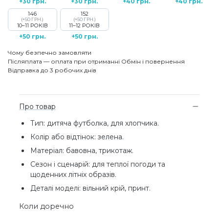
+30 грн.
+30 грн.
+40 грн.
+40 грн.
146
152
(+50 ГРН.)
(+50 ГРН.)
10–11 РОКІВ
11–12 РОКІВ
+50 грн.
+50 грн.
Чому безпечно замовляти
Післяплата — оплата при отриманні
Обмін і повернення
Відправка до 3 робочих днів
Про товар
Тип: дитяча футболка, для хлопчика.
Колір або відтінок: зелена.
Матеріал: бавовна, трикотаж.
Сезон і сценарій: для теплої погоди та
щоденних літніх образів.
Деталі моделі: вільний крій, принт.
Коли доречно