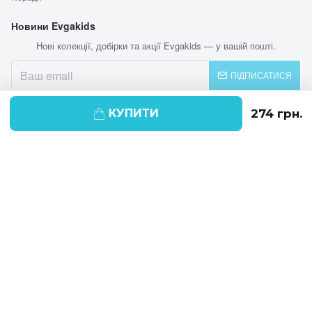
Новини Evgakids
Нові колекції, добірки та акції Evgakids — у вашій пошті.
ПІДПИСАТИСЯ
КУПИТИ
© 2026 EVGAKIDS
Ми використовуємо cookie-файли для
поліпшення своїх послуг і отримання
статистики. Продовжуючи навігацію по
веб-сайту, ви погоджуєтеся на
використання cookie-файлів.