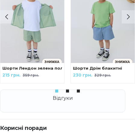
ЗНИЖКА
ЗНИЖКА
ами tattoo style The козак
Шорти Лендон зелена полинь
Шорти Дрім блакитні
215 грн.
230 грн.
359 грн.
329 грн.
Корисні поради