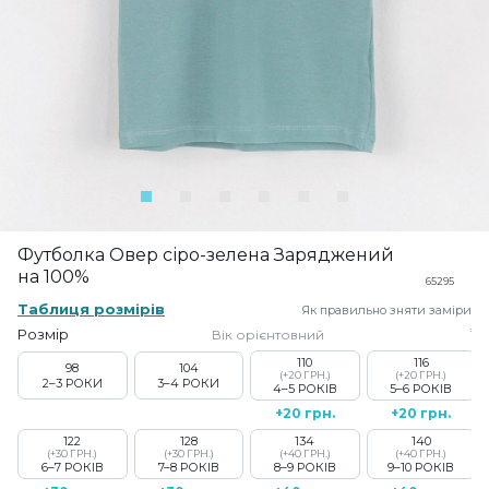
Футболка Овер сіро-зелена Заряджений
на 100%
65295
Таблиця розмірів
Як правильно зняти заміри
Розмір
Вік орієнтовний
110
116
98
104
(+20 ГРН.)
(+20 ГРН.)
2–3 РОКИ
3–4 РОКИ
4–5 РОКІВ
5–6 РОКІВ
+20 грн.
+20 грн.
122
128
134
140
(+30 ГРН.)
(+30 ГРН.)
(+40 ГРН.)
(+40 ГРН.)
6–7 РОКІВ
7–8 РОКІВ
8–9 РОКІВ
9–10 РОКІВ