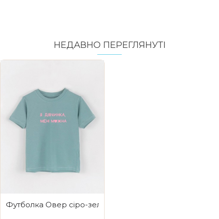
НЕДАВНО ПЕРЕГЛЯНУТI
Футболка Овер сіро-зелена Я дівчинка мені можна