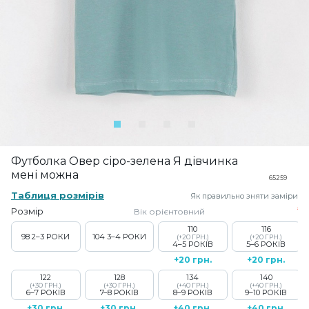
Футболка Овер сіро-зелена Я дівчинка
мені можна
65259
Таблиця розмірів
Як правильно зняти заміри
Розмір
Вік орієнтовний
110
116
98
2–3 РОКИ
104
3–4 РОКИ
(+20 ГРН.)
(+20 ГРН.)
4–5 РОКІВ
5–6 РОКІВ
+20 грн.
+20 грн.
122
128
134
140
(+30 ГРН.)
(+30 ГРН.)
(+40 ГРН.)
(+40 ГРН.)
6–7 РОКІВ
7–8 РОКІВ
8–9 РОКІВ
9–10 РОКІВ
+30 грн.
+30 грн.
+40 грн.
+40 грн.