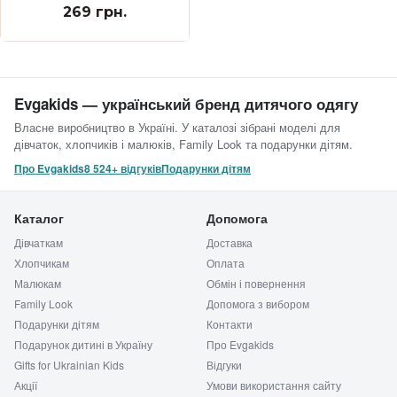
269 грн.
Evgakids — український бренд дитячого одягу
Власне виробництво в Україні. У каталозі зібрані моделі для
дівчаток, хлопчиків і малюків, Family Look та подарунки дітям.
Про Evgakids
8 524+ відгуків
Подарунки дітям
Каталог
Допомога
Дівчаткам
Доставка
Хлопчикам
Оплата
Малюкам
Обмін і повернення
Family Look
Допомога з вибором
Подарунки дітям
Контакти
Подарунок дитині в Україну
Про Evgakids
Gifts for Ukrainian Kids
Відгуки
Акції
Умови використання сайту