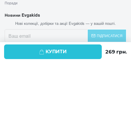
Поради
Новини Evgakids
Нові колекції, добірки та акції Evgakids — у вашій пошті.
ПІДПИСАТИСЯ
КУПИТИ
© 2026 EVGAKIDS
Ми використовуємо cookie-файли для
поліпшення своїх послуг і отримання
статистики. Продовжуючи навігацію по
веб-сайту, ви погоджуєтеся на
використання cookie-файлів.