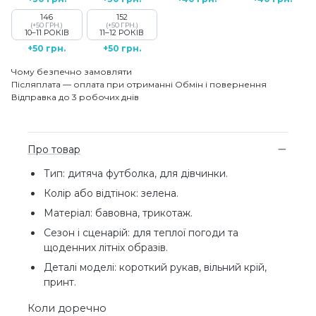
146
152
(+50 ГРН.)
(+50 ГРН.)
10–11 РОКІВ
11–12 РОКІВ
+50 грн.
+50 грн.
Чому безпечно замовляти
Післяплата — оплата при отриманні
Обмін і повернення
Відправка до 3 робочих днів
Про товар
Тип: дитяча футболка, для дівчинки.
Колір або відтінок: зелена.
Матеріал: бавовна, трикотаж.
Сезон і сценарій: для теплої погоди та
щоденних літніх образів.
Деталі моделі: короткий рукав, вільний крій,
принт.
Коли доречно