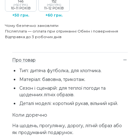
146
152
(+50 ГРН.)
(+60 ГРН.)
10–11 РОКІВ
11–12 РОКІВ
+50 грн.
+60 грн.
Чому безпечно замовляти
Післяплата — оплата при отриманні
Обмін і повернення
Відправка до 3 робочих днів
Про товар
Тип: дитяча футболка, для хлопчика.
Матеріал: бавовна, трикотаж.
Сезон і сценарій: для теплої погоди та
щоденних літніх образів.
Деталі моделі: короткий рукав, вільний крій.
Коли доречно
На щодень, прогулянку, дорогу, літній образ або
як продуманий подарунок.