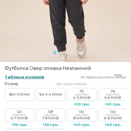
Футболка Овер оливка Незламний
67556
Таблиця розмірів
Як правильно зняти заміри
Розмір
Вік орієнтовний
110
116
98
2–3 РОКИ
104
3–4 РОКИ
(+20 ГРН.)
(+20 ГРН.)
4–5 РОКІВ
5–6 РОКІВ
+20 грн.
+20 грн.
122
128
134
140
(+30 ГРН.)
(+30 ГРН.)
(+40 ГРН.)
(+40 ГРН.)
6–7 РОКІВ
7–8 РОКІВ
8–9 РОКІВ
9–10 РОКІВ
+30 грн.
+30 грн.
+40 грн.
+40 грн.