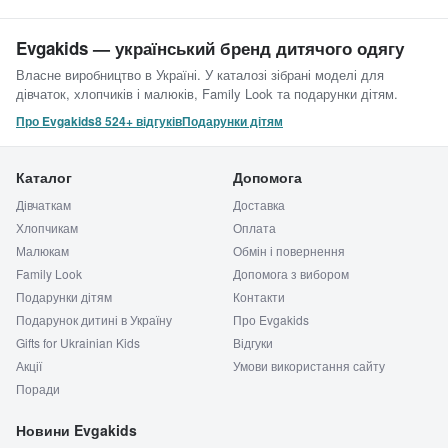
Evgakids — український бренд дитячого одягу
Власне виробництво в Україні. У каталозі зібрані моделі для
дівчаток, хлопчиків і малюків, Family Look та подарунки дітям.
Про Evgakids
8 524+ відгуків
Подарунки дітям
Каталог
Допомога
Дівчаткам
Доставка
Хлопчикам
Оплата
Малюкам
Обмін і повернення
Family Look
Допомога з вибором
Подарунки дітям
Контакти
Подарунок дитині в Україну
Про Evgakids
Gifts for Ukrainian Kids
Відгуки
Акції
Умови використання сайту
Поради
Новини Evgakids