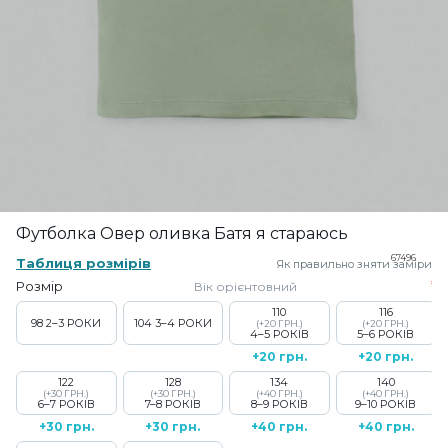
Футболка Овер оливка Батя я стараюсь
67496
Таблиця розмірів
Як правильно зняти заміри
Розмір
Вік орієнтовний
110
116
98
2–3 РОКИ
104
3–4 РОКИ
(+20 ГРН.)
(+20 ГРН.)
4–5 РОКІВ
5–6 РОКІВ
+20 грн.
+20 грн.
122
128
134
140
(+30 ГРН.)
(+30 ГРН.)
(+40 ГРН.)
(+40 ГРН.)
6–7 РОКІВ
7–8 РОКІВ
8–9 РОКІВ
9–10 РОКІВ
+30 грн.
+30 грн.
+40 грн.
+40 грн.