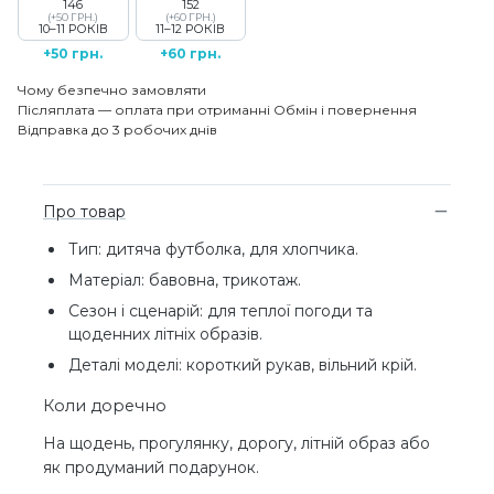
146
152
(+50 ГРН.)
(+60 ГРН.)
10–11 РОКІВ
11–12 РОКІВ
+50 грн.
+60 грн.
Чому безпечно замовляти
Післяплата — оплата при отриманні
Обмін і повернення
Відправка до 3 робочих днів
Про товар
Тип: дитяча футболка, для хлопчика.
Матеріал: бавовна, трикотаж.
Сезон і сценарій: для теплої погоди та
щоденних літніх образів.
Деталі моделі: короткий рукав, вільний крій.
Коли доречно
На щодень, прогулянку, дорогу, літній образ або
як продуманий подарунок.