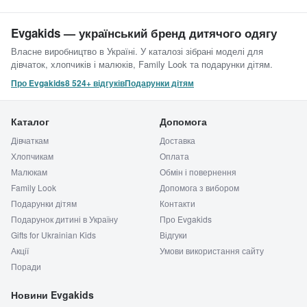
Evgakids — український бренд дитячого одягу
Власне виробництво в Україні. У каталозі зібрані моделі для
дівчаток, хлопчиків і малюків, Family Look та подарунки дітям.
Про Evgakids
8 524+ відгуків
Подарунки дітям
Каталог
Допомога
Дівчаткам
Доставка
Хлопчикам
Оплата
Малюкам
Обмін і повернення
Family Look
Допомога з вибором
Подарунки дітям
Контакти
Подарунок дитині в Україну
Про Evgakids
Gifts for Ukrainian Kids
Відгуки
Акції
Умови використання сайту
Поради
Новини Evgakids