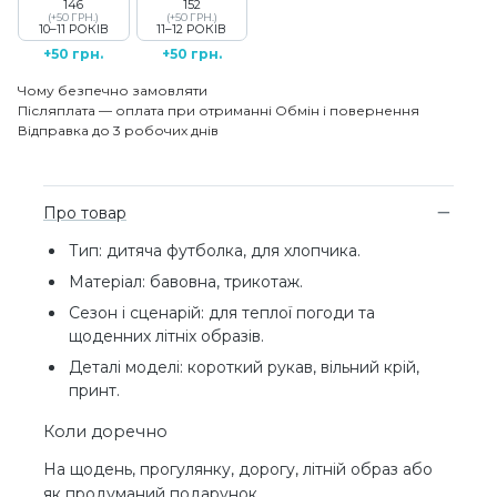
146
152
(+50 ГРН.)
(+50 ГРН.)
10–11 РОКІВ
11–12 РОКІВ
+50 грн.
+50 грн.
Чому безпечно замовляти
Післяплата — оплата при отриманні
Обмін і повернення
Відправка до 3 робочих днів
Про товар
Тип: дитяча футболка, для хлопчика.
Матеріал: бавовна, трикотаж.
Сезон і сценарій: для теплої погоди та
щоденних літніх образів.
Деталі моделі: короткий рукав, вільний крій,
принт.
Коли доречно
На щодень, прогулянку, дорогу, літній образ або
як продуманий подарунок.