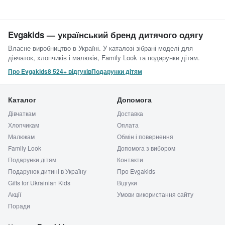
Evgakids — український бренд дитячого одягу
Власне виробництво в Україні. У каталозі зібрані моделі для
дівчаток, хлопчиків і малюків, Family Look та подарунки дітям.
Про Evgakids
8 524+ відгуків
Подарунки дітям
Каталог
Допомога
Дівчаткам
Доставка
Хлопчикам
Оплата
Малюкам
Обмін і повернення
Family Look
Допомога з вибором
Подарунки дітям
Контакти
Подарунок дитині в Україну
Про Evgakids
Gifts for Ukrainian Kids
Відгуки
Акції
Умови використання сайту
Поради