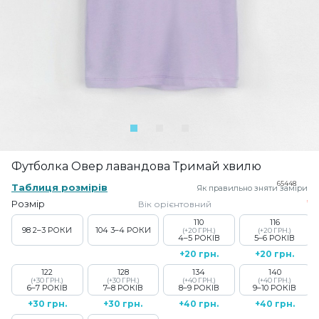
Футболка Овер лавандова Тримай хвилю
65448
Таблиця розмірів
Як правильно зняти заміри
Розмір
Вік орієнтовний
110
116
98
2–3 РОКИ
104
3–4 РОКИ
(+20 ГРН.)
(+20 ГРН.)
4–5 РОКІВ
5–6 РОКІВ
+20 грн.
+20 грн.
122
128
134
140
(+30 ГРН.)
(+30 ГРН.)
(+40 ГРН.)
(+40 ГРН.)
6–7 РОКІВ
7–8 РОКІВ
8–9 РОКІВ
9–10 РОКІВ
+30 грн.
+30 грн.
+40 грн.
+40 грн.