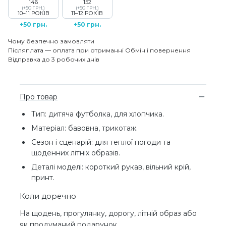
146
152
(+50 ГРН.)
(+50 ГРН.)
10–11 РОКІВ
11–12 РОКІВ
+50 грн.
+50 грн.
Чому безпечно замовляти
Післяплата — оплата при отриманні
Обмін і повернення
Відправка до 3 робочих днів
Про товар
Тип: дитяча футболка, для хлопчика.
Матеріал: бавовна, трикотаж.
Сезон і сценарій: для теплої погоди та
щоденних літніх образів.
Деталі моделі: короткий рукав, вільний крій,
принт.
Коли доречно
На щодень, прогулянку, дорогу, літній образ або
як продуманий подарунок.