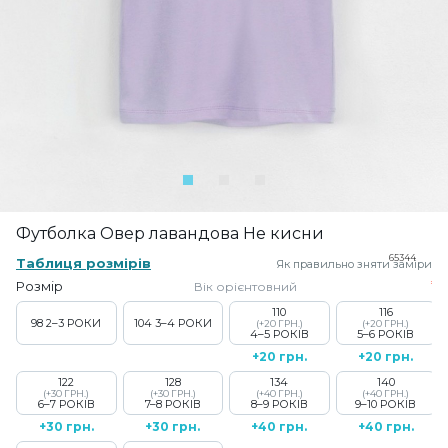
Футболка Овер лавандова Не кисни
65344
Таблиця розмірів
Як правильно зняти заміри
Розмір
Вік орієнтовний
110
116
98
2–3 РОКИ
104
3–4 РОКИ
(+20 ГРН.)
(+20 ГРН.)
4–5 РОКІВ
5–6 РОКІВ
+20 грн.
+20 грн.
122
128
134
140
(+30 ГРН.)
(+30 ГРН.)
(+40 ГРН.)
(+40 ГРН.)
6–7 РОКІВ
7–8 РОКІВ
8–9 РОКІВ
9–10 РОКІВ
+30 грн.
+30 грн.
+40 грн.
+40 грн.