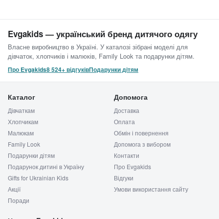
Evgakids — український бренд дитячого одягу
Власне виробництво в Україні. У каталозі зібрані моделі для
дівчаток, хлопчиків і малюків, Family Look та подарунки дітям.
Про Evgakids
8 524+ відгуків
Подарунки дітям
Каталог
Допомога
Дівчаткам
Доставка
Хлопчикам
Оплата
Малюкам
Обмін і повернення
Family Look
Допомога з вибором
Подарунки дітям
Контакти
Подарунок дитині в Україну
Про Evgakids
Gifts for Ukrainian Kids
Відгуки
Акції
Умови використання сайту
Поради