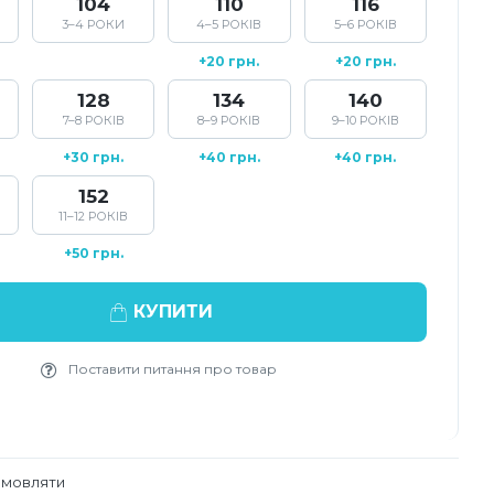
104
110
116
3–4 РОКИ
4–5 РОКІВ
5–6 РОКІВ
+20 грн.
+20 грн.
128
134
140
7–8 РОКІВ
8–9 РОКІВ
9–10 РОКІВ
+30 грн.
+40 грн.
+40 грн.
152
11–12 РОКІВ
+50 грн.
КУПИТИ
Поставити питання про товар
амовляти