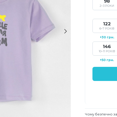
98
2–3 РОКИ
122
6–7 РОКІВ
+30 грн.
146
10–11 РОКІВ
+50 грн.
Чому безпечно з