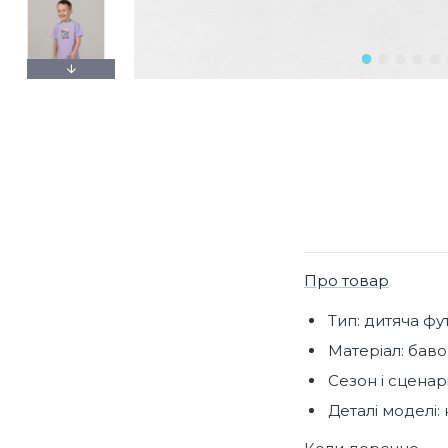
Про товар
Тип: дитяча фу
Матеріал: баво
Сезон і сценарі
Деталі моделі: 