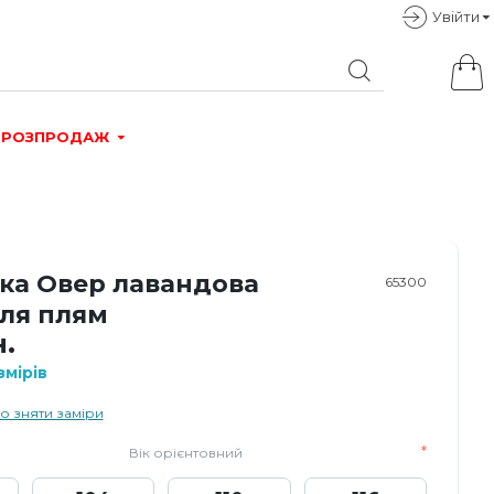
Увiйти
РОЗПРОДАЖ
ка Овер лавандова
65300
для плям
н.
мірів
о зняти заміри
Вік орієнтовний