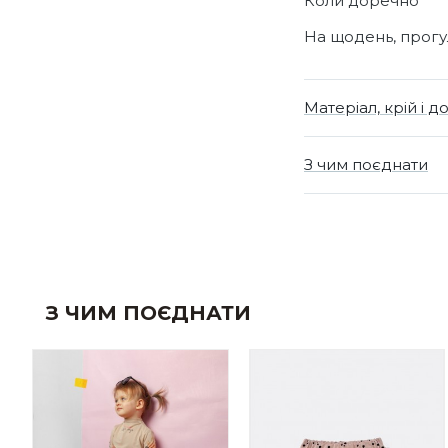
Коли доречно
На щодень, прогул
Матеріал, крій і д
З чим поєднати
З ЧИМ ПОЄДНАТИ