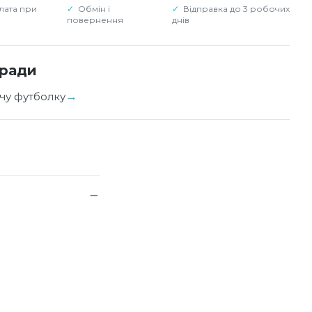
лата при
Обмін і
Відправка до 3 робочих
повернення
днів
оради
чу футболку