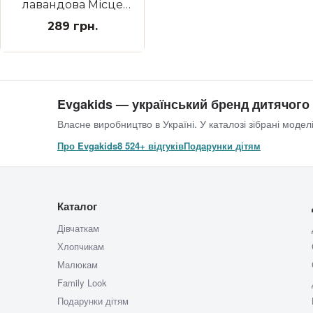
лавандова Місце
для плям
289 грн.
Evgakids — український бренд дитячого
Власне виробництво в Україні. У каталозі зібрані моделі
Про Evgakids
8 524+ відгуків
Подарунки дітям
Каталог
Дівчаткам
Хлопчикам
Малюкам
Family Look
Подарунки дітям