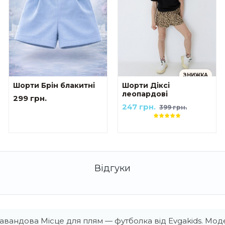
ЗНИЖКА
Шорти Брін блакитні
Шорти Діксі
леопардові
299 грн.
247 грн.
399 грн.
вандова Місце для плям — футболка від Evgakids. Моде