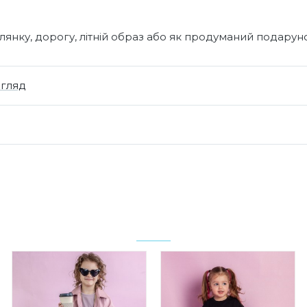
янку, дорогу, літній образ або як продуманий подарун
огляд