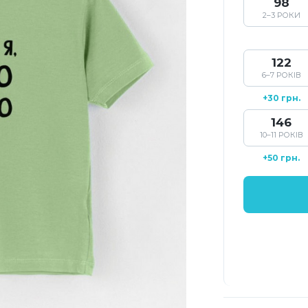
98
2–3 РОКИ
122
6–7 РОКІВ
+30 грн.
146
10–11 РОКІВ
+50 грн.