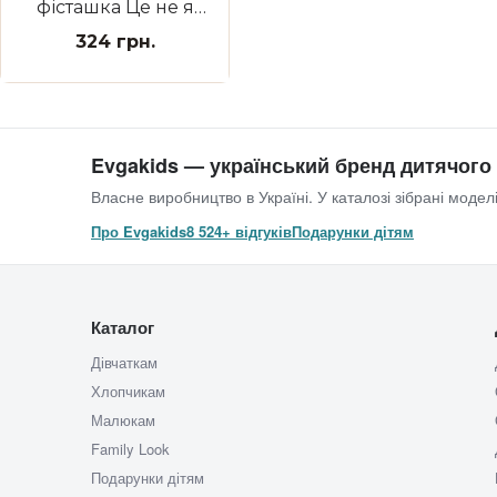
фісташка Це не я
воно само
324 грн.
Evgakids — український бренд дитячого
Власне виробництво в Україні. У каталозі зібрані моделі
Про Evgakids
8 524+ відгуків
Подарунки дітям
Каталог
Дівчаткам
Хлопчикам
Малюкам
Family Look
Подарунки дітям