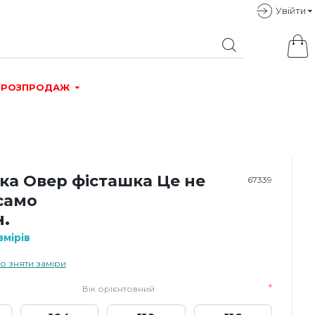
Увiйти
РОЗПРОДАЖ
ка Овер фісташка Це не
67339
само
н.
мірів
о зняти заміри
Вік орієнтовний