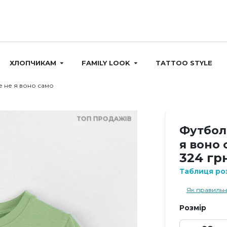
ХЛОПЧИКАМ
FAMILY LOOK
TATTOO STYLE
 не я воно само
ТОП ПРОДАЖІВ
Футбол
я воно 
324 гр
Таблиця роз
Як правильн
Розмір