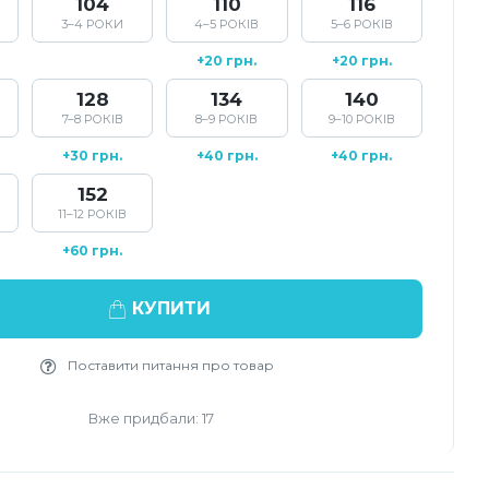
104
110
116
3–4 РОКИ
4–5 РОКІВ
5–6 РОКІВ
+20 грн.
+20 грн.
128
134
140
7–8 РОКІВ
8–9 РОКІВ
9–10 РОКІВ
+30 грн.
+40 грн.
+40 грн.
152
11–12 РОКІВ
+60 грн.
КУПИТИ
Поставити питання про товар
Вже придбали: 17