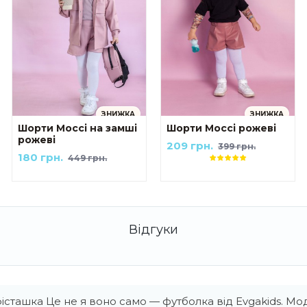
ЗНИЖКА
ЗНИЖКА
Шорти Моссі на замші
Шорти Моссі рожеві
рожеві
209 грн.
399 грн.
180 грн.
449 грн.
сташка Це не я воно само — футболка від Evgakids. Мо