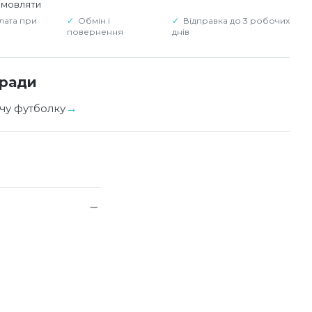
амовляти
лата при
Обмін і
Відправка до 3 робочих
повернення
днів
оради
чу футболку