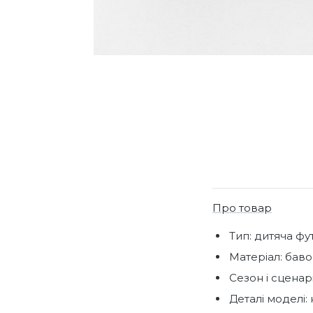
Про товар
Тип: дитяча фу
Матеріал: баво
Сезон і сценарі
Деталі моделі: 