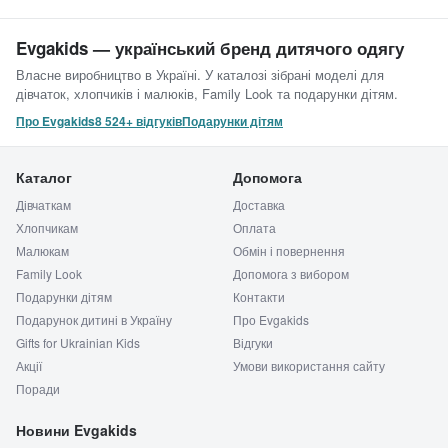
Evgakids — український бренд дитячого одягу
Власне виробництво в Україні. У каталозі зібрані моделі для
дівчаток, хлопчиків і малюків, Family Look та подарунки дітям.
Про Evgakids
8 524+ відгуків
Подарунки дітям
Каталог
Допомога
Дівчаткам
Доставка
Хлопчикам
Оплата
Малюкам
Обмін і повернення
Family Look
Допомога з вибором
Подарунки дітям
Контакти
Подарунок дитині в Україну
Про Evgakids
Gifts for Ukrainian Kids
Відгуки
Акції
Умови використання сайту
Поради
Новини Evgakids