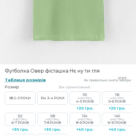
Футболка Овер фісташка Нє ну ти гля
67329
Таблиця розмірів
Як правильно зняти заміри
Розмір
Вік орієнтовний
110
116
98
2–3 РОКИ
104
3–4 РОКИ
(+20 ГРН.)
(+20 ГРН.)
4–5 РОКІВ
5–6 РОКІВ
+20 грн.
+20 грн.
122
128
134
140
(+30 ГРН.)
(+30 ГРН.)
(+40 ГРН.)
(+40 ГРН.)
6–7 РОКІВ
7–8 РОКІВ
8–9 РОКІВ
9–10 РОКІВ
+30 грн.
+30 грн.
+40 грн.
+40 грн.