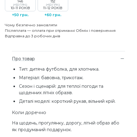
146
152
(+50 ГРН.)
(+60 ГРН.)
10–11 РОКІВ
11–12 РОКІВ
+50 грн.
+60 грн.
Чому безпечно замовляти
Післяплата — оплата при отриманні
Обмін і повернення
Відправка до 3 робочих днів
Про товар
Тип: дитяча футболка, для хлопчика.
Матеріал: бавовна, трикотаж.
Сезон і сценарій: для теплої погоди та
щоденних літніх образів.
Деталі моделі: короткий рукав, вільний крій.
Коли доречно
На щодень, прогулянку, дорогу, літній образ або
як продуманий подарунок.