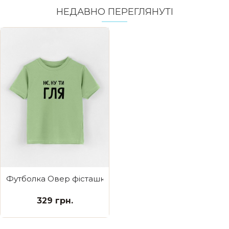
НЕДАВНО ПЕРЕГЛЯНУТI
Футболка Овер фісташка Нє ну ти гля
329 грн.