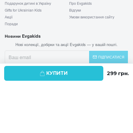
Подарунок дитині в Україну
Про Evgakids
Gifts for Ukrainian Kids
Відгуки
Акції
Умови використання сайту
Поради
Новини Evgakids
Нові колекції, добірки та акції Evgakids — у вашій пошті.
ПІДПИСАТИСЯ
КУПИТИ
© 2026 EVGAKIDS
Ми використовуємо cookie-файли для
поліпшення своїх послуг і отримання
статистики. Продовжуючи навігацію по
веб-сайту, ви погоджуєтеся на
використання cookie-файлів.