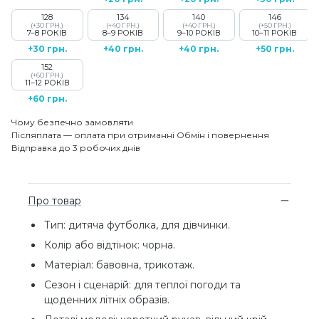
128
134
140
146
(+30 ГРН.)
(+40 ГРН.)
(+40 ГРН.)
(+50 ГРН.)
7–8 РОКІВ
8–9 РОКІВ
9–10 РОКІВ
10–11 РОКІВ
+30 грн.
+40 грн.
+40 грн.
+50 грн.
152
(+60 ГРН.)
11–12 РОКІВ
+60 грн.
Чому безпечно замовляти
Післяплата — оплата при отриманні
Обмін і повернення
Відправка до 3 робочих днів
Про товар
Тип: дитяча футболка, для дівчинки.
Колір або відтінок: чорна.
Матеріал: бавовна, трикотаж.
Сезон і сценарій: для теплої погоди та
щоденних літніх образів.