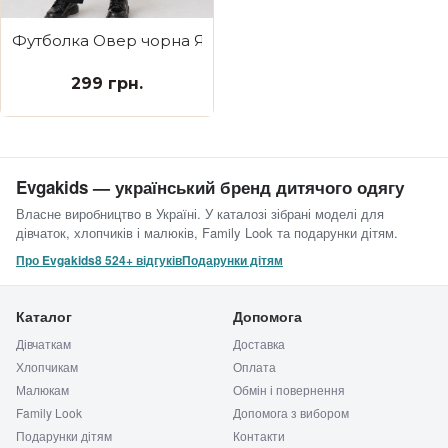
Футболка Овер чорна Я дівчинка мені можна
299 грн.
Evgakids — український бренд дитячого одягу
Власне виробництво в Україні. У каталозі зібрані моделі для
дівчаток, хлопчиків і малюків, Family Look та подарунки дітям.
Про Evgakids
8 524+ відгуків
Подарунки дітям
Каталог
Допомога
Дівчаткам
Доставка
Хлопчикам
Оплата
Малюкам
Обмін і повернення
Family Look
Допомога з вибором
Подарунки дітям
Контакти