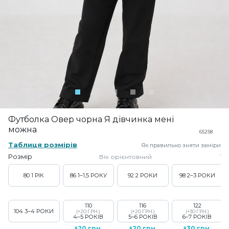
Футболка Овер чорна Я дівчинка мені
можна
65258
Таблиця розмірів
Як правильно зняти заміри
Розмір
Вік орієнтовний
80
1 РІК
86
1–1,5 РОКУ
92
2 РОКИ
98
2–3 РОКИ
110
116
122
104
3–4 РОКИ
(+20 ГРН.)
(+20 ГРН.)
(+30 ГРН.)
4–5 РОКІВ
5–6 РОКІВ
6–7 РОКІВ
+20 грн.
+20 грн.
+30 грн.