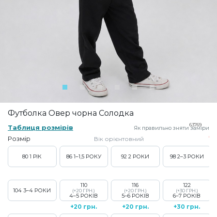
Футболка Овер чорна Солодка
63769
Таблиця розмірів
Як правильно зняти заміри
Розмір
Вік орієнтовний
80
1 РІК
86
1–1,5 РОКУ
92
2 РОКИ
98
2–3 РОКИ
110
116
122
104
3–4 РОКИ
(+20 ГРН.)
(+20 ГРН.)
(+30 ГРН.)
4–5 РОКІВ
5–6 РОКІВ
6–7 РОКІВ
+20 грн.
+20 грн.
+30 грн.