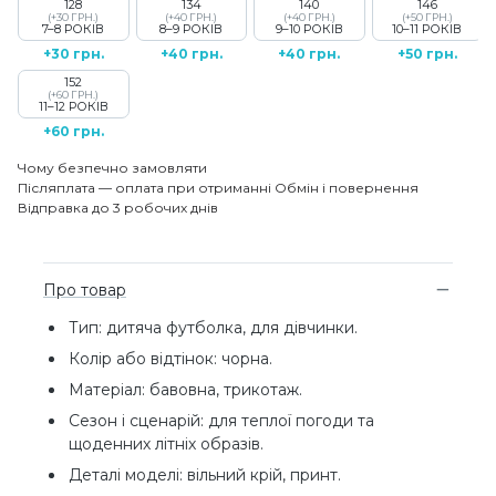
128
134
140
146
(+30 ГРН.)
(+40 ГРН.)
(+40 ГРН.)
(+50 ГРН.)
7–8 РОКІВ
8–9 РОКІВ
9–10 РОКІВ
10–11 РОКІВ
+30 грн.
+40 грн.
+40 грн.
+50 грн.
152
(+60 ГРН.)
11–12 РОКІВ
+60 грн.
Чому безпечно замовляти
Післяплата — оплата при отриманні
Обмін і повернення
Відправка до 3 робочих днів
Про товар
Тип: дитяча футболка, для дівчинки.
Колір або відтінок: чорна.
Матеріал: бавовна, трикотаж.
Сезон і сценарій: для теплої погоди та
щоденних літніх образів.
Деталі моделі: вільний крій, принт.