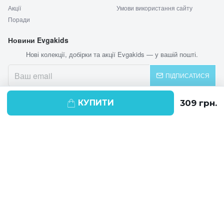
Акції
Умови використання сайту
Поради
Новини Evgakids
Нові колекції, добірки та акції Evgakids — у вашій пошті.
ПІДПИСАТИСЯ
КУПИТИ
© 2026 EVGAKIDS
Ми використовуємо cookie-файли для
поліпшення своїх послуг і отримання
статистики. Продовжуючи навігацію по
веб-сайту, ви погоджуєтеся на
використання cookie-файлів.