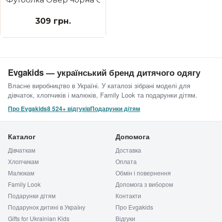
309 грн.
Evgakids — український бренд дитячого одягу
Власне виробництво в Україні. У каталозі зібрані моделі для
дівчаток, хлопчиків і малюків, Family Look та подарунки дітям.
Про Evgakids
8 524+ відгуків
Подарунки дітям
Каталог
Допомога
Дівчаткам
Доставка
Хлопчикам
Оплата
Малюкам
Обмін і повернення
Family Look
Допомога з вибором
Подарунки дітям
Контакти
Подарунок дитині в Україну
Про Evgakids
Gifts for Ukrainian Kids
Відгуки