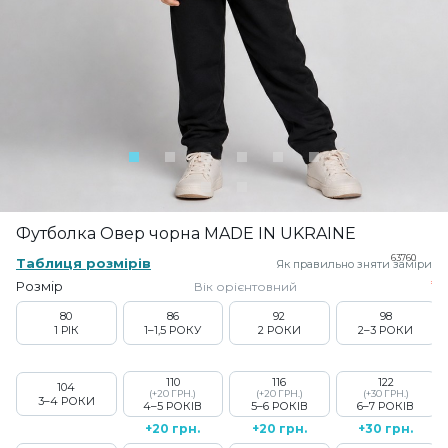
Футболка Овер чорна MADE IN UKRAINE
63760
Таблиця розмірів
Як правильно зняти заміри
Розмір
Вік орієнтовний
80
86
92
98
1 РІК
1–1,5 РОКУ
2 РОКИ
2–3 РОКИ
110
116
122
104
(+20 ГРН.)
(+20 ГРН.)
(+30 ГРН.)
3–4 РОКИ
4–5 РОКІВ
5–6 РОКІВ
6–7 РОКІВ
+20 грн.
+20 грн.
+30 грн.