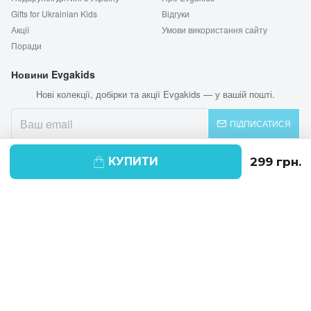
Gifts for Ukrainian Kids
Відгуки
Акції
Умови використання сайту
Поради
Новини Evgakids
Нові колекції, добірки та акції Evgakids — у вашій пошті.
ПІДПИСАТИСЯ
КУПИТИ
© 2026 EVGAKIDS
Ми використовуємо cookie-файли для
поліпшення своїх послуг і отримання
статистики. Продовжуючи навігацію по
веб-сайту, ви погоджуєтеся на
використання cookie-файлів.