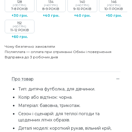
128
134
140
146
(+30 ГРН.)
(+40 ГРН.)
(+40 ГРН.)
(+50 ГРН.)
7–8 РОКІВ
8–9 РОКІВ
9–10 РОКІВ
10–11 РОКІВ
+30 грн.
+40 грн.
+40 грн.
+50 грн.
152
(+60 ГРН.)
11–12 РОКІВ
+60 грн.
Чому безпечно замовляти
Післяплата — оплата при отриманні
Обмін і повернення
Відправка до 3 робочих днів
Про товар
Тип: дитяча футболка, для дівчинки.
Колір або відтінок: чорна.
Матеріал: бавовна, трикотаж.
Сезон і сценарій: для теплої погоди та
щоденних літніх образів.
Деталі моделі: короткий рукав, вільний крій,