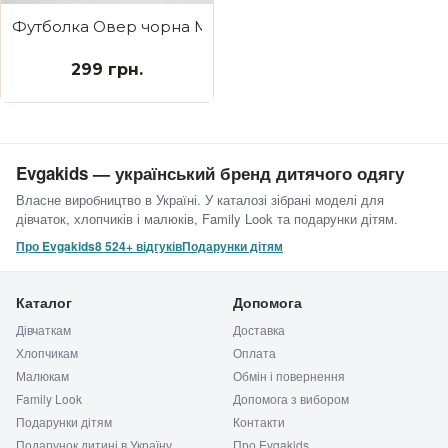
Футболка Овер чорна MADE IN UKRAINE
299 грн.
Evgakids — український бренд дитячого одягу
Власне виробництво в Україні. У каталозі зібрані моделі для
дівчаток, хлопчиків і малюків, Family Look та подарунки дітям.
Про Evgakids
8 524+ відгуків
Подарунки дітям
Каталог
Допомога
Дівчаткам
Доставка
Хлопчикам
Оплата
Малюкам
Обмін і повернення
Family Look
Допомога з вибором
Подарунки дітям
Контакти
Подарунок дитині в Україну
Про Evgakids