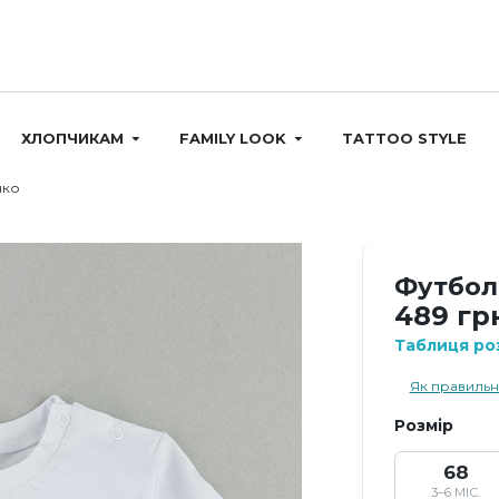
ХЛОПЧИКАМ
FAMILY LOOK
TATTOO STYLE
чко
Футболк
489 гр
Таблиця роз
Як правильн
Розмір
68
3–6 МІС.