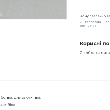
Чому безпечно з
Післяплата — оп
отриманні
Корисні п
Як обрати дитя
тболка, для хлопчика.
ок: біла.