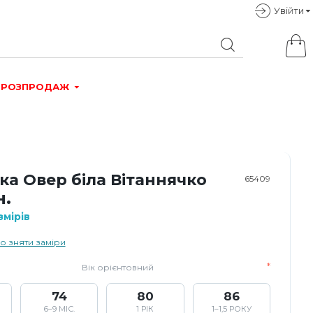
Увiйти
РОЗПРОДАЖ
а Овер біла Вітаннячко
65409
н.
мірів
о зняти заміри
Вік орієнтовний
74
80
86
6–9 МІС.
1 РІК
1–1,5 РОКУ