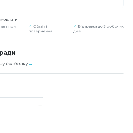
амовляти
лата при
Обмін і
Відправка до 3 робочих
повернення
днів
оради
чу футболку