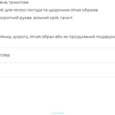
вна, трикотаж.
й: для теплої погоди та щоденних літніх образів.
короткий рукав, вільний крій, принт.
янку, дорогу, літній образ або як продуманий подарун
огляд