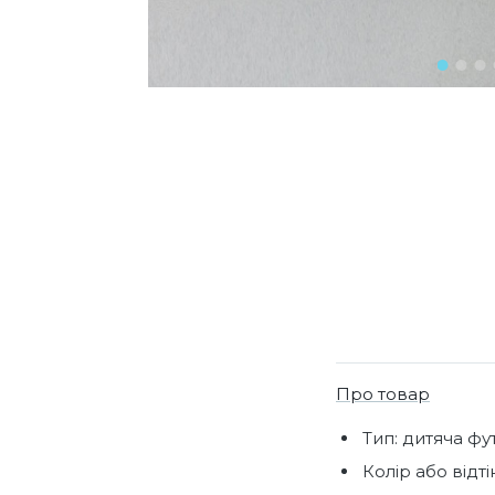
Про товар
Тип: дитяча фу
Колір або відтін