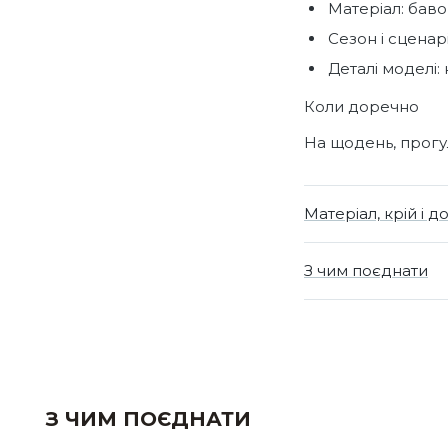
Матеріал: баво
Сезон і сценарі
Деталі моделі: 
Коли доречно
На щодень, прогул
Матеріал, крій і д
З чим поєднати
З ЧИМ ПОЄДНАТИ