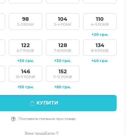
98
104
110
2–3 РОКИ
3–4 РОКИ
4–5 РОКІВ
+20 грн.
122
128
134
6–7 РОКІВ
7–8 РОКІВ
8–9 РОКІВ
+30 грн.
+30 грн.
+40 грн.
146
152
10–11 РОКІВ
11–12 РОКІВ
+50 грн.
+60 грн.
КУПИТИ
Поставити питання про товар
Вже придбали: 7