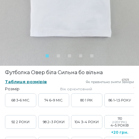
Футболка Овер біла Сильна бо вільна
67571
Таблиця розмірів
Як правильно зняти заміри
Розмір
Вік орієнтовний
68
3–6 МІС.
74
6–9 МІС.
80
1 РІК
86
1–1,5 РОКУ
110
92
2 РОКИ
98
2–3 РОКИ
104
3–4 РОКИ
(+20 ГРН.)
4–5 РОКІВ
+20 грн.