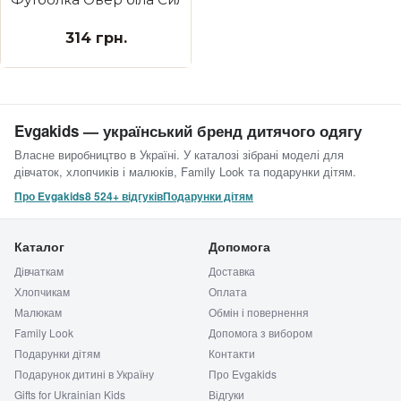
314 грн.
Evgakids — український бренд дитячого одягу
Власне виробництво в Україні. У каталозі зібрані моделі для
дівчаток, хлопчиків і малюків, Family Look та подарунки дітям.
Про Evgakids
8 524+ відгуків
Подарунки дітям
Каталог
Допомога
Дівчаткам
Доставка
Хлопчикам
Оплата
Малюкам
Обмін і повернення
Family Look
Допомога з вибором
Подарунки дітям
Контакти
Подарунок дитині в Україну
Про Evgakids
Gifts for Ukrainian Kids
Відгуки