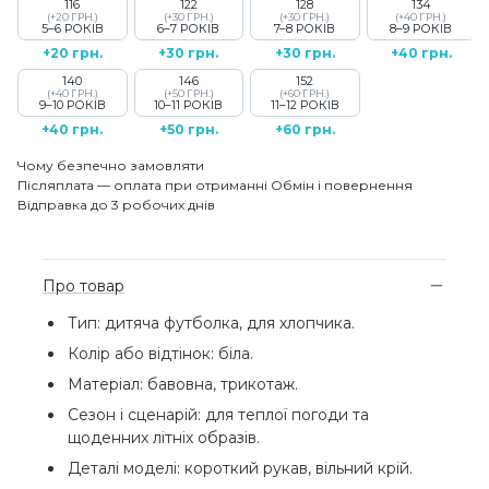
116
122
128
134
(+20 ГРН.)
(+30 ГРН.)
(+30 ГРН.)
(+40 ГРН.)
5–6 РОКІВ
6–7 РОКІВ
7–8 РОКІВ
8–9 РОКІВ
+20 грн.
+30 грн.
+30 грн.
+40 грн.
140
146
152
(+40 ГРН.)
(+50 ГРН.)
(+60 ГРН.)
9–10 РОКІВ
10–11 РОКІВ
11–12 РОКІВ
+40 грн.
+50 грн.
+60 грн.
Чому безпечно замовляти
Післяплата — оплата при отриманні
Обмін і повернення
Відправка до 3 робочих днів
Про товар
Тип: дитяча футболка, для хлопчика.
Колір або відтінок: біла.
Матеріал: бавовна, трикотаж.
Сезон і сценарій: для теплої погоди та
щоденних літніх образів.
Деталі моделі: короткий рукав, вільний крій.