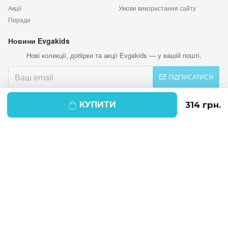
Акції
Умови використання сайту
Поради
Новини Evgakids
Нові колекції, добірки та акції Evgakids — у вашій пошті.
ПІДПИСАТИСЯ
КУПИТИ
© 2026 EVGAKIDS
Ми використовуємо cookie-файли для
поліпшення своїх послуг і отримання
статистики. Продовжуючи навігацію по
веб-сайту, ви погоджуєтеся на
використання cookie-файлів.