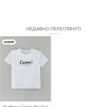
НЕДАВНО ПЕРЕГЛЯНУТI
НОВИЙ
Футболка Овер біла Сильна бо вільна