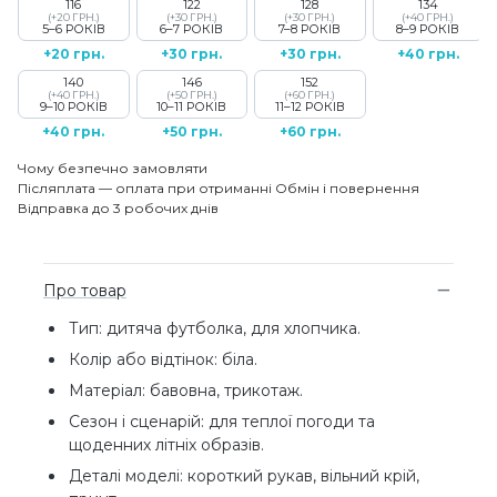
116
122
128
134
(+20 ГРН.)
(+30 ГРН.)
(+30 ГРН.)
(+40 ГРН.)
5–6 РОКІВ
6–7 РОКІВ
7–8 РОКІВ
8–9 РОКІВ
+20 грн.
+30 грн.
+30 грн.
+40 грн.
140
146
152
(+40 ГРН.)
(+50 ГРН.)
(+60 ГРН.)
9–10 РОКІВ
10–11 РОКІВ
11–12 РОКІВ
+40 грн.
+50 грн.
+60 грн.
Чому безпечно замовляти
Післяплата — оплата при отриманні
Обмін і повернення
Відправка до 3 робочих днів
Про товар
Тип: дитяча футболка, для хлопчика.
Колір або відтінок: біла.
Матеріал: бавовна, трикотаж.
Сезон і сценарій: для теплої погоди та
щоденних літніх образів.
Деталі моделі: короткий рукав, вільний крій,