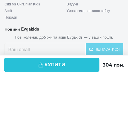
Gifts for Ukrainian Kids
Відгуки
Акції
Умови використання сайту
Поради
Новини Evgakids
Нові колекції, добірки та акції Evgakids — у вашій пошті.
ПІДПИСАТИСЯ
КУПИТИ
© 2026 EVGAKIDS
Ми використовуємо cookie-файли для
поліпшення своїх послуг і отримання
статистики. Продовжуючи навігацію по
веб-сайту, ви погоджуєтеся на
використання cookie-файлів.