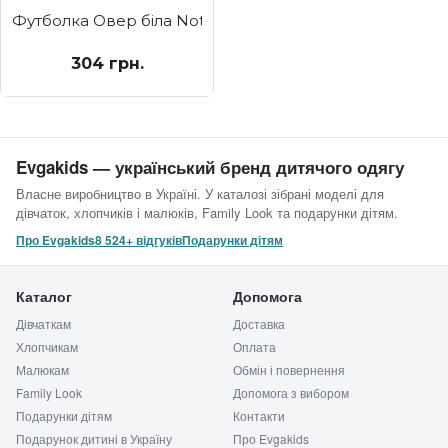
Футболка Овер біла Not today
304 грн.
Evgakids — український бренд дитячого одягу
Власне виробництво в Україні. У каталозі зібрані моделі для
дівчаток, хлопчиків і малюків, Family Look та подарунки дітям.
Про Evgakids
8 524+ відгуків
Подарунки дітям
Каталог
Допомога
Дівчаткам
Доставка
Хлопчикам
Оплата
Малюкам
Обмін і повернення
Family Look
Допомога з вибором
Подарунки дітям
Контакти
Подарунок дитині в Україну
Про Evgakids