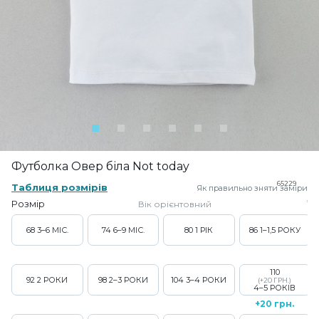
Футболка Овер біла Not today
65229
Таблиця розмірів
Як правильно зняти заміри
Розмір
Вік орієнтовний
68
3–6 МІС.
74
6–9 МІС.
80
1 РІК
86
1–1,5 РОКУ
110
92
2 РОКИ
98
2–3 РОКИ
104
3–4 РОКИ
(+20 ГРН.)
4–5 РОКІВ
+20 грн.