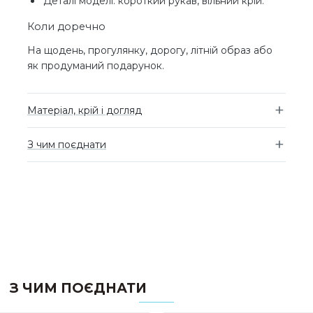
Деталі моделі: короткий рукав, вільний крій.
Коли доречно
На щодень, прогулянку, дорогу, літній образ або
як продуманий подарунок.
Матеріал, крій і догляд
З чим поєднати
З ЧИМ ПОЄДНАТИ