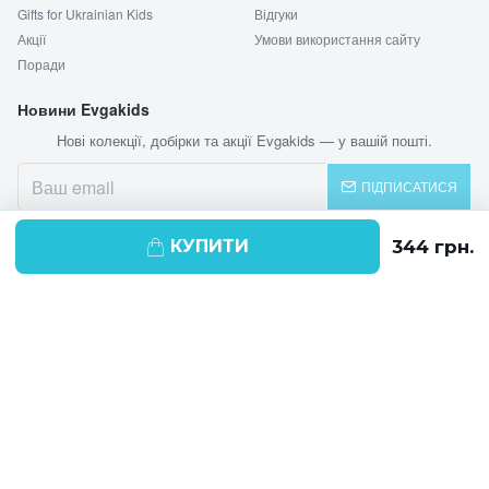
Gifts for Ukrainian Kids
Відгуки
Акції
Умови використання сайту
Поради
Новини Evgakids
Нові колекції, добірки та акції Evgakids — у вашій пошті.
ПІДПИСАТИСЯ
КУПИТИ
© 2026 EVGAKIDS
Ми використовуємо cookie-файли для
поліпшення своїх послуг і отримання
статистики. Продовжуючи навігацію по
веб-сайту, ви погоджуєтеся на
використання cookie-файлів.