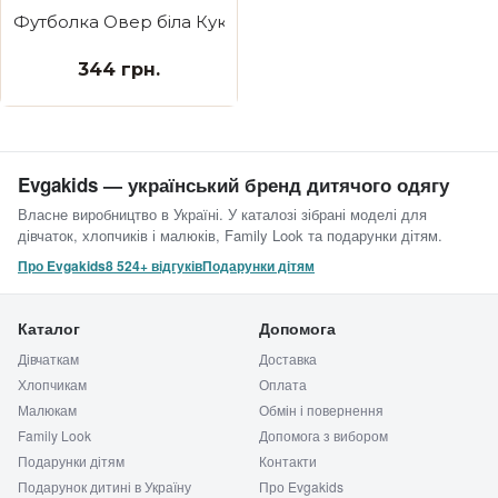
Футболка Овер біла Кукусі треба відпочинок
344 грн.
Evgakids — український бренд дитячого одягу
Власне виробництво в Україні. У каталозі зібрані моделі для
дівчаток, хлопчиків і малюків, Family Look та подарунки дітям.
Про Evgakids
8 524+ відгуків
Подарунки дітям
Каталог
Допомога
Дівчаткам
Доставка
Хлопчикам
Оплата
Малюкам
Обмін і повернення
Family Look
Допомога з вибором
Подарунки дітям
Контакти
Подарунок дитині в Україну
Про Evgakids