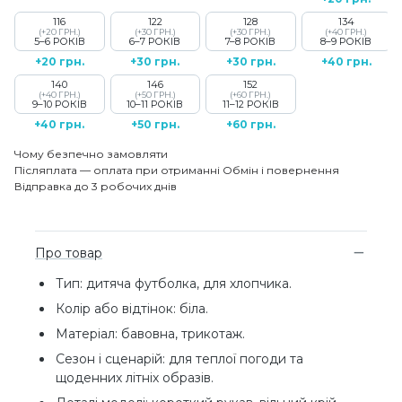
116
122
128
134
(+20 ГРН.)
(+30 ГРН.)
(+30 ГРН.)
(+40 ГРН.)
5–6 РОКІВ
6–7 РОКІВ
7–8 РОКІВ
8–9 РОКІВ
+20 грн.
+30 грн.
+30 грн.
+40 грн.
140
146
152
(+40 ГРН.)
(+50 ГРН.)
(+60 ГРН.)
9–10 РОКІВ
10–11 РОКІВ
11–12 РОКІВ
+40 грн.
+50 грн.
+60 грн.
Чому безпечно замовляти
Післяплата — оплата при отриманні
Обмін і повернення
Відправка до 3 робочих днів
Про товар
Тип: дитяча футболка, для хлопчика.
Колір або відтінок: біла.
Матеріал: бавовна, трикотаж.
Сезон і сценарій: для теплої погоди та
щоденних літніх образів.