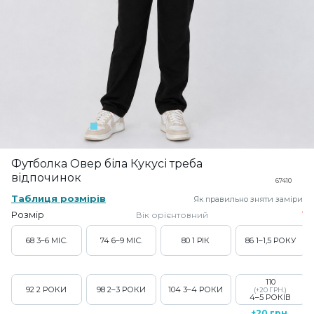
Футболка Овер біла Кукусі треба
відпочинок
67410
Таблиця розмірів
Як правильно зняти заміри
Розмір
Вік орієнтовний
68
3–6 МІС.
74
6–9 МІС.
80
1 РІК
86
1–1,5 РОКУ
110
92
2 РОКИ
98
2–3 РОКИ
104
3–4 РОКИ
(+20 ГРН.)
4–5 РОКІВ
+20 грн.