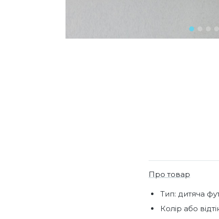
Про товар
Тип: дитяча фу
Колір або відтін