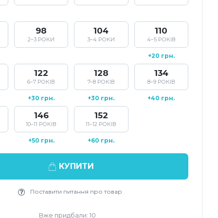
98
104
110
2–3 РОКИ
3–4 РОКИ
4–5 РОКІВ
+20 грн.
122
128
134
6–7 РОКІВ
7–8 РОКІВ
8–9 РОКІВ
+30 грн.
+30 грн.
+40 грн.
146
152
10–11 РОКІВ
11–12 РОКІВ
+50 грн.
+60 грн.
КУПИТИ
Поставити питання про товар
Вже придбали: 10