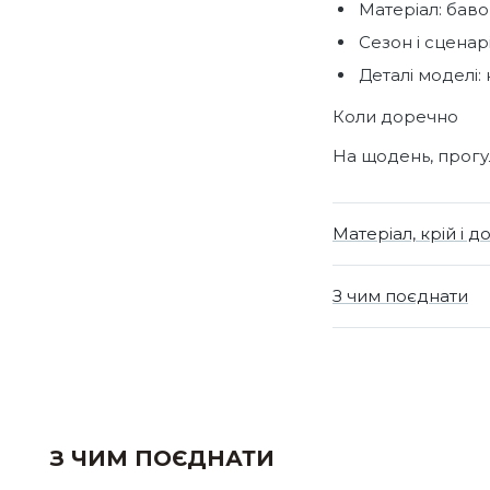
Матеріал: баво
Сезон і сценарі
Деталі моделі: 
Коли доречно
На щодень, прогул
Матеріал, крій і д
З чим поєднати
З ЧИМ ПОЄДНАТИ