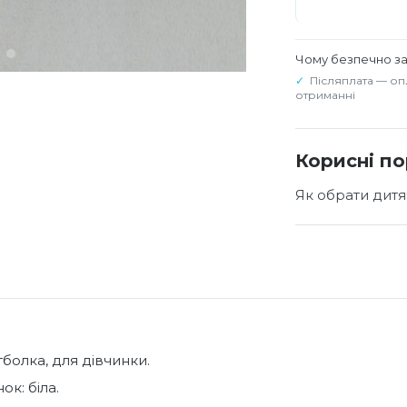
Чому безпечно з
Післяплата — оп
отриманні
Корисні п
Як обрати дитя
тболка, для дівчинки.
ок: біла.