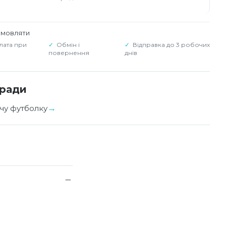
амовляти
лата при
Обмін і
Відправка до 3 робочих
повернення
днів
оради
чу футболку