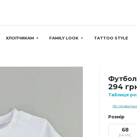
ХЛОПЧИКАМ
FAMILY LOOK
TATTOO STYLE
я
Футбол
294 гр
Таблиця роз
Як правильн
Розмір
68
3–6 МІС.