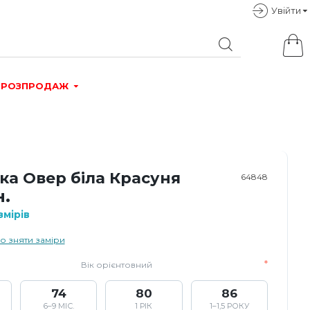
Увiйти
РОЗПРОДАЖ
ка Овер біла Красуня
64848
н.
мірів
о зняти заміри
Вік орієнтовний
74
80
86
6–9 МІС.
1 РІК
1–1,5 РОКУ