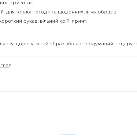
вна, трикотаж.
й: для теплої погоди та щоденних літніх образів.
короткий рукав, вільний крій, принт.
янку, дорогу, літній образ або як продуманий подарун
огляд