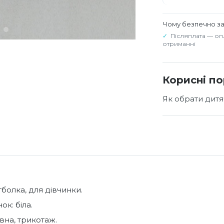
Чому безпечно з
Післяплата — оп
отриманні
Корисні п
Як обрати дитя
тболка, для дівчинки.
ок: біла.
вна, трикотаж.