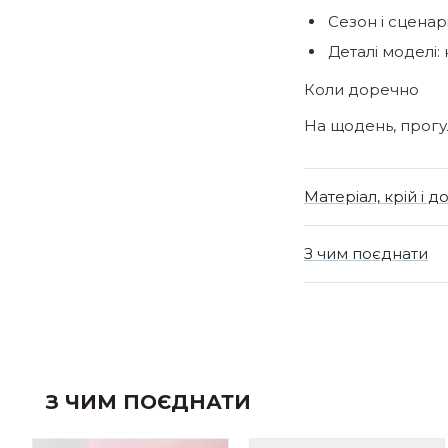
Сезон і сценарі
Деталі моделі: 
Коли доречно
На щодень, прогул
Матеріал, крій і д
З чим поєднати
З ЧИМ ПОЄДНАТИ