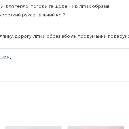
й: для теплої погоди та щоденних літніх образів.
короткий рукав, вільний крій.
янку, дорогу, літній образ або як продуманий подарун
огляд