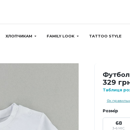
ХЛОПЧИКАМ
FAMILY LOOK
TATTOO STYLE
Футболк
329 грн
Таблиця роз
Як правильн
Розмір
68
3–6 МІС.