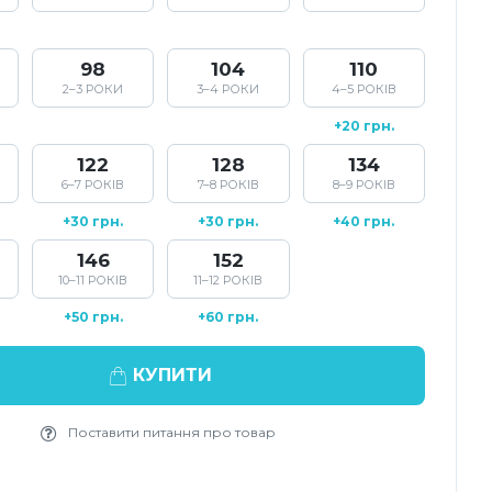
98
104
110
2–3 РОКИ
3–4 РОКИ
4–5 РОКІВ
+20 грн.
122
128
134
6–7 РОКІВ
7–8 РОКІВ
8–9 РОКІВ
+30 грн.
+30 грн.
+40 грн.
146
152
10–11 РОКІВ
11–12 РОКІВ
+50 грн.
+60 грн.
КУПИТИ
Поставити питання про товар