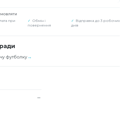
амовляти
лата при
Обмін і
Відправка до 3 робочих
повернення
днів
оради
чу футболку