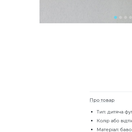
Про товар
Тип: дитяча фу
Колір або відтін
Матеріал: баво