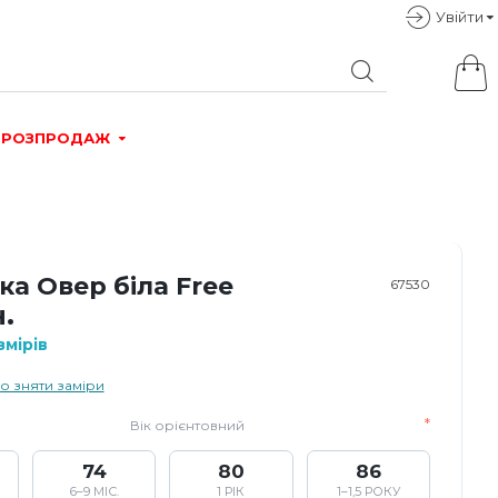
Увiйти
РОЗПРОДАЖ
а Овер біла Free
67530
.
мірів
о зняти заміри
Вік орієнтовний
74
80
86
6–9 МІС.
1 РІК
1–1,5 РОКУ