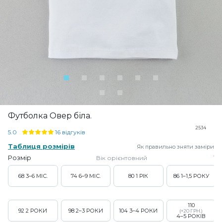
Футболка Овер біла.
2534
5.0
16 відгуків
Таблиця розмірів
Як правильно зняти заміри
Розмір
Вік орієнтовний
68
3–6 МІС.
74
6–9 МІС.
80
1 РІК
86
1–1,5 РОКУ
110
92
2 РОКИ
98
2–3 РОКИ
104
3–4 РОКИ
(+20 ГРН.)
4–5 РОКІВ