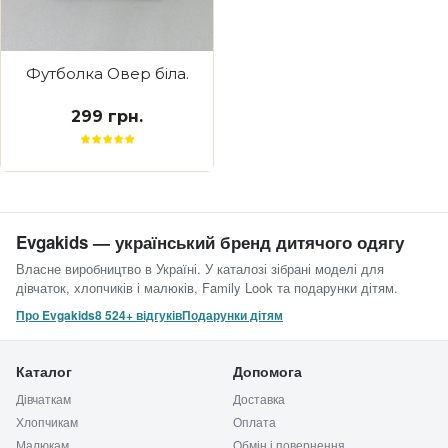
Футболка Овер біла.
299 грн.
Evgakids — український бренд дитячого одягу
Власне виробництво в Україні. У каталозі зібрані моделі для
дівчаток, хлопчиків і малюків, Family Look та подарунки дітям.
Про Evgakids
8 524+ відгуків
Подарунки дітям
Каталог
Допомога
Дівчаткам
Доставка
Хлопчикам
Оплата
Малюкам
Обмін і повернення