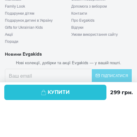
Family Look
Допомога з вибором
Подарунки дітям
Контакти
Подарунок дитині в Україну
Про Evgakids
Gifts for Ukrainian Kids
Відгуки
Акції
Умови використання сайту
Поради
Новини Evgakids
Нові колекції, добірки та акції Evgakids — у вашій пошті.
ПІДПИСАТИСЯ
КУПИТИ
© 2026 EVGAKIDS
Ми використовуємо cookie-файли для
поліпшення своїх послуг і отримання