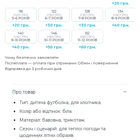
+20 грн.
116
122
128
134
(+20 ГРН.)
(+30 ГРН.)
(+30 ГРН.)
(+40 ГРН.)
5–6 РОКІВ
6–7 РОКІВ
7–8 РОКІВ
8–9 РОКІВ
+20 грн.
+30 грн.
+30 грн.
+40 грн.
140
146
152
(+40 ГРН.)
(+50 ГРН.)
(+60 ГРН.)
9–10 РОКІВ
10–11 РОКІВ
11–12 РОКІВ
+40 грн.
+50 грн.
+60 грн.
Чому безпечно замовляти
Післяплата — оплата при отриманні
Обмін і повернення
Відправка до 3 робочих днів
Про товар
Тип: дитяча футболка, для хлопчика.
Колір або відтінок: біла.
Матеріал: бавовна, трикотаж.
Сезон і сценарій: для теплої погоди та
щоденних літніх образів.