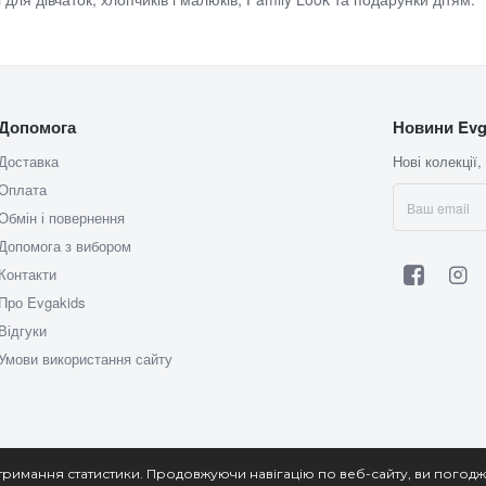
Допомога
Новини Evg
Доставка
Нові колекції,
Оплата
Обмін і повернення
Допомога з вибором
Контакти
Про Evgakids
Відгуки
Умови використання сайту
тримання статистики. Продовжуючи навігацію по веб-сайту, ви погодж