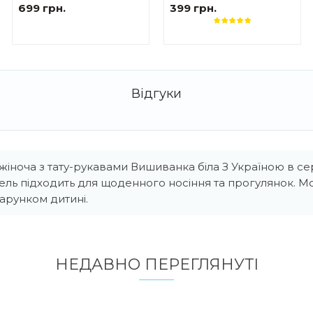
Сакура жіноча
Тризуб
699 грн.
399 грн.
іноча з тату-рукавами Вишиванка біла З Україною в се
дель підходить для щоденного носіння та прогулянок. М
рунком дитині.
НЕДАВНО ПЕРЕГЛЯНУТI