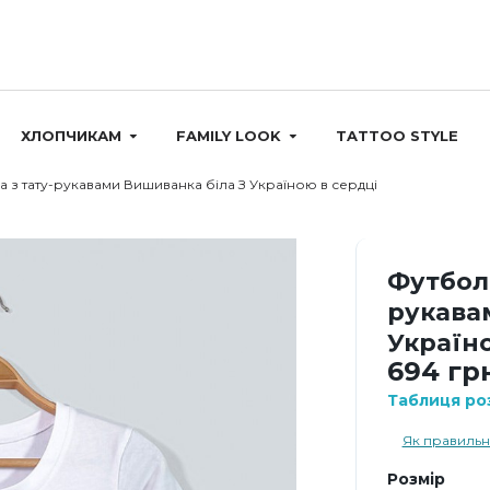
ХЛОПЧИКАМ
FAMILY LOOK
TATTOO STYLE
 з тату-рукавами Вишиванка біла З Україною в сердці
Футболк
рукава
Україно
694 гр
Таблиця роз
Як правильн
Розмір