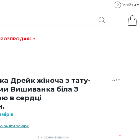
Увiйти
РОЗПРОДАЖ
а Дрейк жіноча з тату-
66835
ми Вишиванка біла З
ю в сердці
н.
мірів
о зняти заміри
Вік орієнтовний