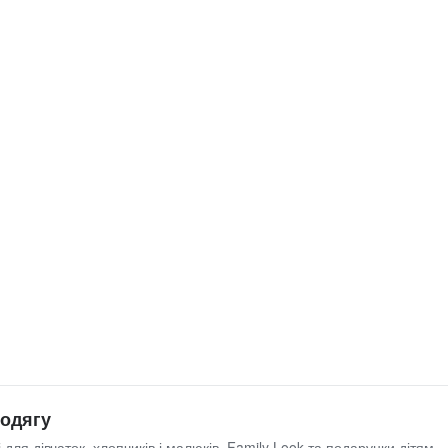
 одягу
 для дівчаток, хлопчиків і малюків, Family Look та подарунки дітям.