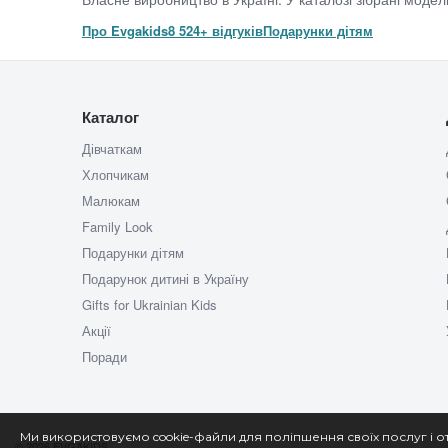
Про Evgakids
8 524+ відгуків
Подарунки дітям
Каталог
Дівчаткам
Хлопчикам
Малюкам
Family Look
Подарунки дітям
Подарунок дитині в Україну
Gifts for Ukrainian Kids
Акції
Поради
Ми використовуємо cookie-файли для поліпшення своїх послуг і о
© 2026 EVGAKIDS