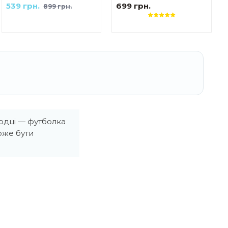
жіноча
539 грн.
699 грн.
899 грн.
рдці — футболка
оже бути