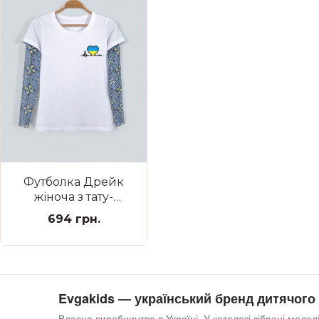
Футболка Дрейк
жіноча з тату-
рукавами
694 грн.
Вишиванка біла З
Україною в сердці
Evgakids — український бренд дитячого
Власне виробництво в Україні. У каталозі зібрані моделі