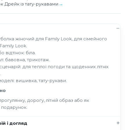
ок Дрейк із тату-рукавами
тболка жіночий для Family Look, для сімейного
Family Look.
о відтінок: біла.
л: бавовна, трикотаж.
 сценарій: для теплої погоди та щоденних літніх
.
моделі: вишивка, тату-рукави.
но
рогулянку, дорогу, літній образ або як
 подарунок.
ій і догляд