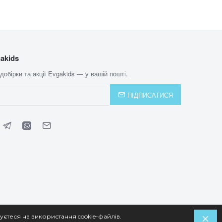
akids
 добірки та акції Evgakids — у вашій пошті.
ПІДПИСАТИСЯ
уєтеся на використання cookie-файлів.