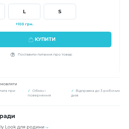
L
S
+100 грн.
КУПИТИ
Поставити питання про товар
амовляти
лата при
Обмін і
Відправка до 3 робочих
повернення
днів
оради
ily Look для родини