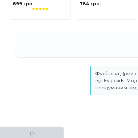
жіноча
жіноча Українські
699 грн.
784 грн.
мотиви червоно-білі
Футболка Дрейк ж
від Evgakids. Мо
продуманим пода