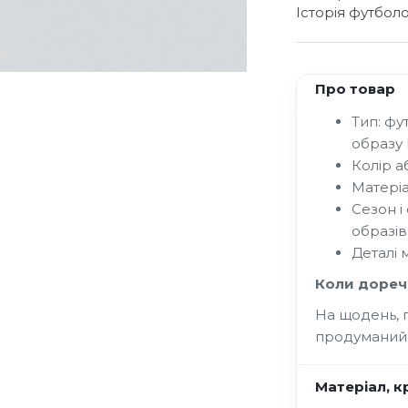
Історія футбол
Про товар
Тип: фу
образу 
Колір аб
Матеріа
Сезон і
образів
Деталі 
Коли дореч
На щодень, п
продуманий
Матеріал, кр