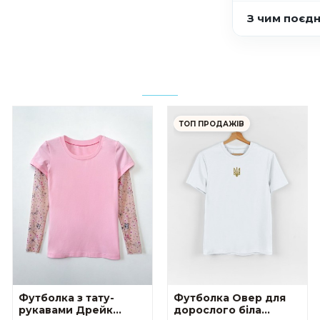
З чим поєд
ТОП ПРОДАЖІВ
Футболка з тату-
Футболка Овер для
рукавами Дрейк
дорослого біла