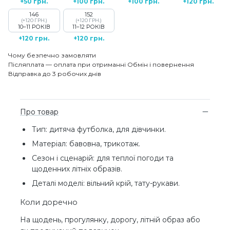
+50 грн.
+100 грн.
+100 грн.
+120 грн.
146
152
(+120 ГРН.)
(+120 ГРН.)
10–11 РОКІВ
11–12 РОКІВ
+120 грн.
+120 грн.
Чому безпечно замовляти
Післяплата — оплата при отриманні
Обмін і повернення
Відправка до 3 робочих днів
Про товар
Тип: дитяча футболка, для дівчинки.
Матеріал: бавовна, трикотаж.
Сезон і сценарій: для теплої погоди та
щоденних літніх образів.
Деталі моделі: вільний крій, тату-рукави.
Коли доречно
На щодень, прогулянку, дорогу, літній образ або