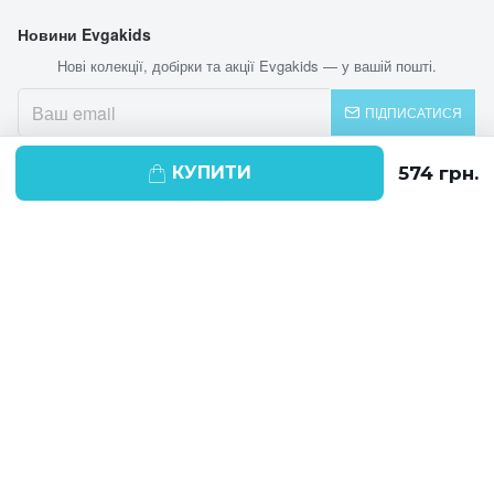
Новини Evgakids
Нові колекції, добірки та акції Evgakids — у вашій пошті.
ПІДПИСАТИСЯ
КУПИТИ
© 2026 EVGAKIDS
Ми використовуємо cookie-файли для
поліпшення своїх послуг і отримання
статистики. Продовжуючи навігацію по
веб-сайту, ви погоджуєтеся на
використання cookie-файлів.