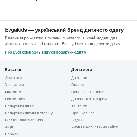
Evgakids — український бренд дитячого одягу
Власне виробництво в Україні. У каталозі зібрані моделі для
дівчаток, хлопчиків і малюків, Family Look та подарунки дітям.
Про Evgakids
8 524+ відгуків
Подарунки дітям
Каталог
Допомога
Дівчаткам
Доставка
Хлопчикам
Оплата
Малюкам
Обмін і повернення
Family Look
Допомога з вибором
Подарунки дітям
Контакти
Подарунок дитині в Україну
Про Evgakids
Gifts for Ukrainian Kids
Відгуки
Акції
Умови використання сайту
Поради