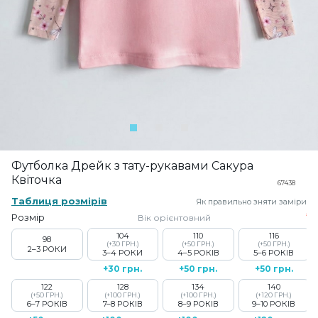
Футболка Дрейк з тату-рукавами Сакура
Квіточка
67438
Таблиця розмірів
Як правильно зняти заміри
Розмір
Вік орієнтовний
104
110
116
98
(+30 ГРН.)
(+50 ГРН.)
(+50 ГРН.)
2–3 РОКИ
3–4 РОКИ
4–5 РОКІВ
5–6 РОКІВ
+30 грн.
+50 грн.
+50 грн.
122
128
134
140
(+50 ГРН.)
(+100 ГРН.)
(+100 ГРН.)
(+120 ГРН.)
6–7 РОКІВ
7–8 РОКІВ
8–9 РОКІВ
9–10 РОКІВ