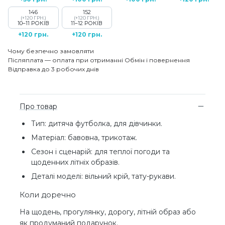
146
152
(+120 ГРН.)
(+120 ГРН.)
10–11 РОКІВ
11–12 РОКІВ
+120 грн.
+120 грн.
Чому безпечно замовляти
Післяплата — оплата при отриманні
Обмін і повернення
Відправка до 3 робочих днів
Про товар
Тип: дитяча футболка, для дівчинки.
Матеріал: бавовна, трикотаж.
Сезон і сценарій: для теплої погоди та
щоденних літніх образів.
Деталі моделі: вільний крій, тату-рукави.
Коли доречно
На щодень, прогулянку, дорогу, літній образ або
як продуманий подарунок.