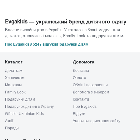
Evgakids — український бренд дитячого одягу
Власне виробництво в Україні. У каталозі зібрані моделі для
дівчаток, хлопчиків і малюків, Family Look та подарунки дітям.
Про Evgakids
8 524+ відгуків
Подарунки дітям
Каталог
Допомога
Дівчаткам
Доставка
Хлопчикам
Оплата
Малюкам
Обмін і повернення
Family Look
Допомога з вибором
Подарунки дітям
Контакти
Подарунок дитині в Україну
Про Evgakids
Gifts for Ukrainian Kids
Відгуки
Акції
Умови використання сайту
Поради