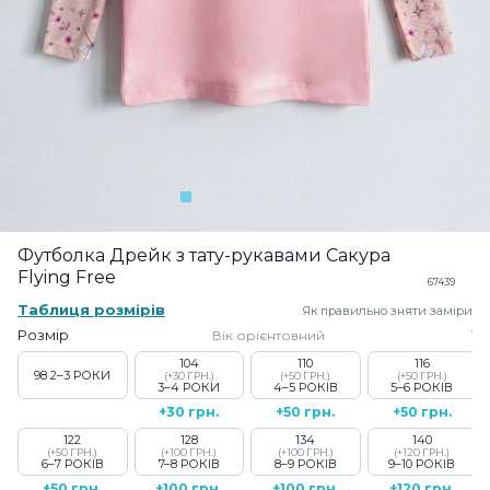
Футболка Дрейк з тату-рукавами Сакура
Flying Free
67439
Таблиця розмірів
Як правильно зняти заміри
Розмір
Вік орієнтовний
104
110
116
98
2–3 РОКИ
(+30 ГРН.)
(+50 ГРН.)
(+50 ГРН.)
3–4 РОКИ
4–5 РОКІВ
5–6 РОКІВ
+30 грн.
+50 грн.
+50 грн.
122
128
134
140
(+50 ГРН.)
(+100 ГРН.)
(+100 ГРН.)
(+120 ГРН.)
6–7 РОКІВ
7–8 РОКІВ
8–9 РОКІВ
9–10 РОКІВ
+50 грн.
+100 грн.
+100 грн.
+120 грн.