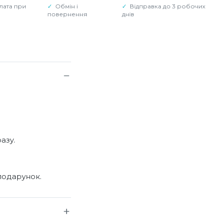
лата при
Обмін і
Відправка до 3 робочих
повернення
днів
азу.
подарунок.