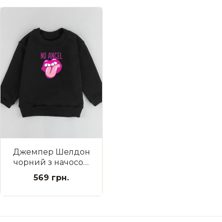
Джемпер Шелдон
чорний з начосом
No Angel
569 грн.