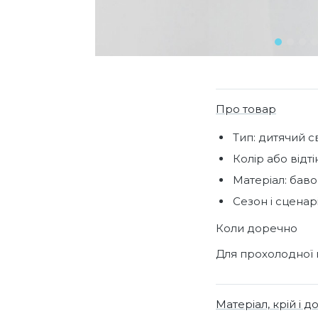
Про товар
Тип: дитячий с
Колір або відті
Матеріал: баво
Сезон і сценар
Коли доречно
Для прохолодної 
Матеріал, крій і д