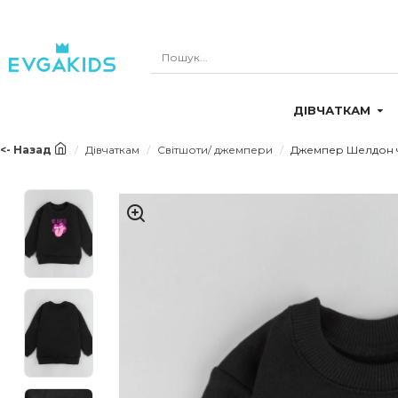
ДІВЧАТКАМ
<- Назад
Дівчаткам
Світшоти/ джемпери
Джемпер Шелдон ч