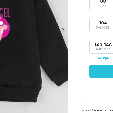
80
1 РІК
104
3–4 РОКИ
140-146
9–11 РОКІВ
+40 грн.
Чому безпечно з