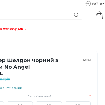
Увiйти
РОЗПРОДАЖ
р Шелдон чорний з
64261
м No Angel
.
мірів
о зняти заміри
Вік орієнтовний