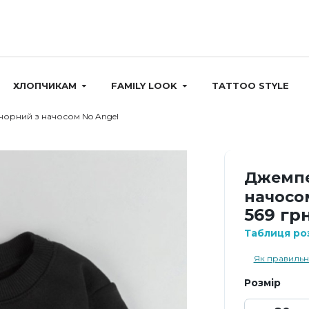
ХЛОПЧИКАМ
FAMILY LOOK
TATTOO STYLE
орний з начосом No Angel
Джемпе
начосо
569 грн
Таблиця роз
Як правильн
Розмір