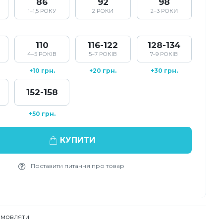
86
92
98
1–1,5 РОКУ
2 РОКИ
2–3 РОКИ
110
116-122
128-134
4–5 РОКІВ
5–7 РОКІВ
7–9 РОКІВ
+10 грн.
+20 грн.
+30 грн.
152-158
+50 грн.
КУПИТИ
Поставити питання про товар
амовляти