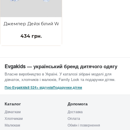
Джемпер Дейзі білий We wish you a Merry Christmas
434 грн.
Evgakids — український бренд дитячого одягу
Власне виробництво в Україні. У каталозі зібрані моделі для
дівчаток, хлопчиків і малюків, Family Look та подарунки дітям.
Про Evgakids
8 524+ відгуків
Подарунки дітям
Каталог
Допомога
Дівчаткам
Доставка
Хлопчикам
Оплата
Малюкам
Обмін і повернення