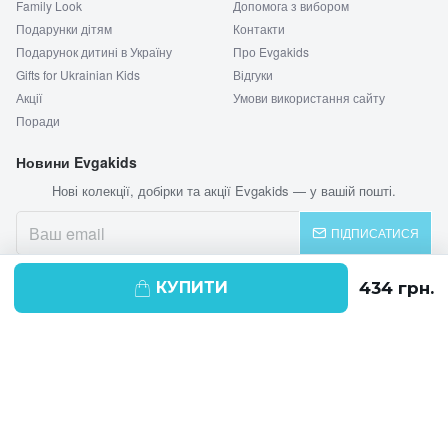
Family Look
Допомога з вибором
Подарунки дітям
Контакти
Подарунок дитині в Україну
Про Evgakids
Gifts for Ukrainian Kids
Відгуки
Акції
Умови використання сайту
Поради
Новини Evgakids
Нові колекції, добірки та акції Evgakids — у вашій пошті.
ПІДПИСАТИСЯ
КУПИТИ
© 2026 EVGAKIDS
Ми використовуємо cookie-файли для
поліпшення своїх послуг і отримання
статистики. Продовжуючи навігацію по