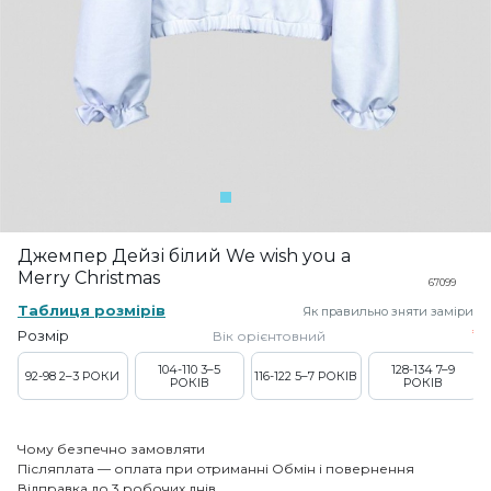
Джемпер Дейзі білий We wish you a
Merry Christmas
67099
Таблиця розмірів
Як правильно зняти заміри
Розмір
Вік орієнтовний
104-110
3–5
128-134
7–9
92-98
2–3 РОКИ
116-122
5–7 РОКІВ
РОКІВ
РОКІВ
Чому безпечно замовляти
Післяплата — оплата при отриманні
Обмін і повернення
Відправка до 3 робочих днів