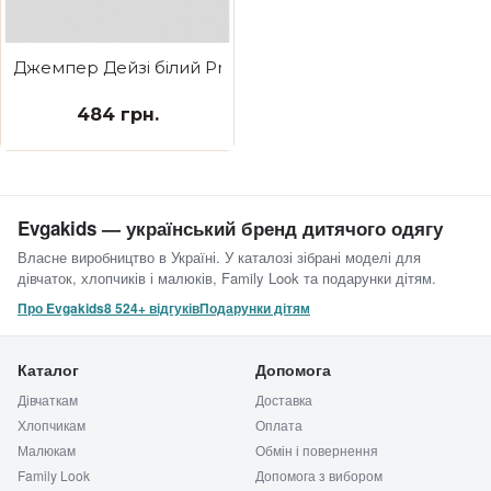
Джемпер Дейзі білий Pretty kitty
484 грн.
Evgakids — український бренд дитячого одягу
Власне виробництво в Україні. У каталозі зібрані моделі для
дівчаток, хлопчиків і малюків, Family Look та подарунки дітям.
Про Evgakids
8 524+ відгуків
Подарунки дітям
Каталог
Допомога
Дівчаткам
Доставка
Хлопчикам
Оплата
Малюкам
Обмін і повернення
Family Look
Допомога з вибором