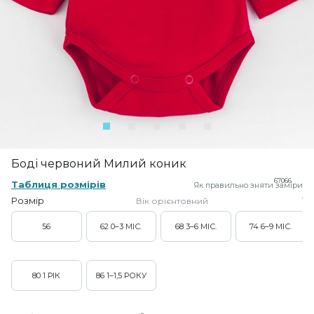
Боді червоний Милий коник
67066
Таблиця розмірів
Як правильно зняти заміри
Розмір
Вік орієнтовний
56
62
0–3 МІС.
68
3–6 МІС.
74
6–9 МІС.
80
1 РІК
86
1–1,5 РОКУ