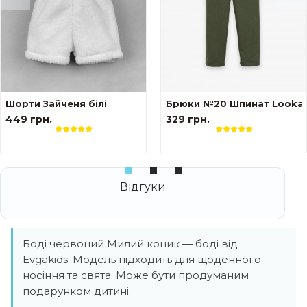
ами tattoo style The козак
Шорти Зайченя білі
Брюки №20 Шпинат Lookas
449 грн.
329 грн.
Боді червоний Милий коник — боді від
Evgakids. Модель підходить для щоденного
носіння та свята. Може бути продуманим
подарунком дитині.