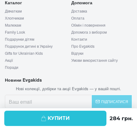
Каталог
Допомога
Дівчаткам
Доставка
Хлопчикам
Оплата
Малюкам
Обмін і повернення
Family Look
Допомога з вибором
Подарунки дітям
Контакти
Подарунок дитині в Україну
Про Evgakids
Gifts for Ukrainian Kids
Відгуки
Акції
Умови використання сайту
Поради
Новини Evgakids
Нові колекції, добірки та акції Evgakids — у вашій пошті.
ПІДПИСАТИСЯ
КУПИТИ