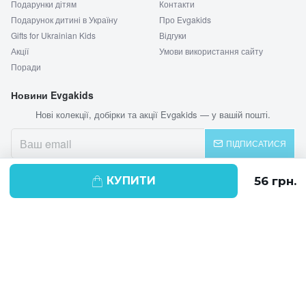
Подарунки дітям
Контакти
Подарунок дитині в Україну
Про Evgakids
Gifts for Ukrainian Kids
Відгуки
Акції
Умови використання сайту
Поради
Новини Evgakids
Нові колекції, добірки та акції Evgakids — у вашій пошті.
ПІДПИСАТИСЯ
КУПИТИ
© 2026 EVGAKIDS
Ми використовуємо cookie-файли для
поліпшення своїх послуг і отримання
статистики. Продовжуючи навігацію по
веб-сайту, ви погоджуєтеся на