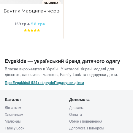
ЗНИЖКА
Бантик Марципан червоний
56 грн.
159 грн.
Evgakids — український бренд дитячого одягу
Власне виробництво в Україні. У каталозі зібрані моделі для
дівчаток, хлопчиків і малюків, Family Look та подарунки дітям.
Про Evgakids
8 524+ відгуків
Подарунки дітям
Каталог
Допомога
Дівчаткам
Доставка
Хлопчикам
Оплата
Малюкам
Обмін і повернення
Family Look
Допомога з вибором